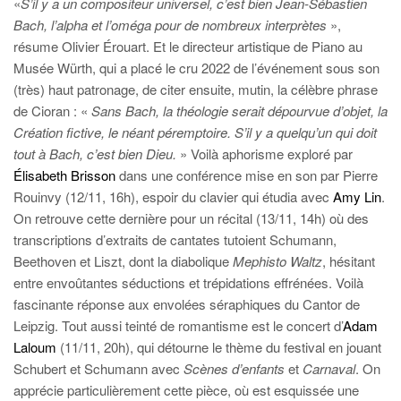
«
S’il y a un compositeur universel, c’est bien Jean-Sébastien
Bach, l’alpha et l’oméga pour de nombreux interprètes
»,
résume Olivier Érouart. Et le directeur artistique de Piano au
Musée Würth, qui a placé le cru 2022 de l’événement sous son
(très) haut patronage, de citer ensuite, mutin, la célèbre phrase
de Cioran : «
Sans Bach, la théologie serait dépourvue d’objet, la
Création fictive, le néant péremptoire. S’il y a quelqu’un qui doit
tout à Bach, c’est bien Dieu.
» Voilà aphorisme exploré par
Élisabeth Brisson
dans une conférence mise en son par Pierre
Rouinvy (12/11, 16h), espoir du clavier qui étudia avec
Amy Lin
.
On retrouve cette dernière pour un récital (13/11, 14h) où des
transcriptions d’extraits de cantates tutoient Schumann,
Beethoven et Liszt, dont la diabolique
Mephisto Waltz
, hésitant
entre envoûtantes séductions et trépidations effrénées. Voilà
fascinante réponse aux envolées séraphiques du Cantor de
Leipzig. Tout aussi teinté de romantisme est le concert d’
Adam
Laloum
(11/11, 20h), qui détourne le thème du festival en jouant
Schubert et Schumann avec
Scènes d’enfants
et
Carnaval
. On
apprécie particulièrement cette pièce, où est esquissée une