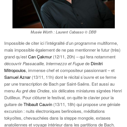
Musée Würth : Laurent Cabasso © DBB
Impossible de citer ici l’intégralité d’un programme multiforme,
mais impossible également de ne pas mentionner le futur (très)
grand qu’est
Can Çakmur
(12/11, 20h) – qui fera notamment
découvrir
Passacaille, Intermezzo et Fugue
de
Dimitri
Mitropoulos
, immense chef et compositeur passionnant – et
Samuel Aznar
(13/11, 11h) dont le récital s’ouvre et se ferme
par une transcription de Bach par Saint-Saëns. Est aussi au
menu
Au gré des Ondes
, six délicates miniatures signées Henri
Dutilleux. Pour clôturer le festival, on quitte le clavier pour la
guitare de
Thibault Cauvin
(13/11, 18h) qui propose une géniale
excursion : nuits électroniques berlinoises, méditations
tokyoïtes, chevauchées dans la steppe mongole, extases
anatoliennes et voyage intérieur dans les partitions de Bach.