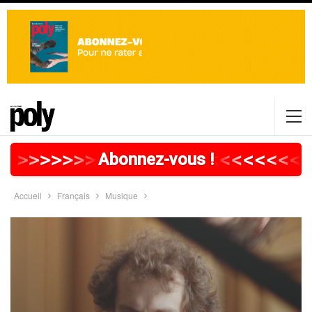
>
>
>
>
>
>
>
>
>
>
>
>
>
>
>
>
>
<
<
<
<
<
<
<
<
<
Abonnez-vous !
Accueil
Français
Musique