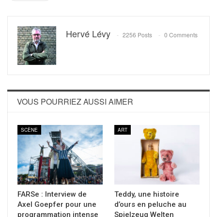
Hervé Lévy
2256 Posts
0 Comments
VOUS POURRIEZ AUSSI AIMER
SCÈNE
ART
FARSe : Interview de
Teddy, une histoire
Axel Goepfer pour une
d’ours en peluche au
programmation intense
Spielzeug Welten