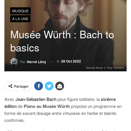
MUSIQUE
À LA UNE
Musée Würth : Bach to
basics
le
28 Oct 2022
Par
Hervé Lévy
Samuel Aznar © Tony Trichanh
Partager
Avec
Jean-Sébastien Bach
pour figure tutélaire, la
sixième
édition
de
Piano au Musée Würth
propose un programme en
forme de savant dosage entre virtuoses en herbe et talents
confirmés.