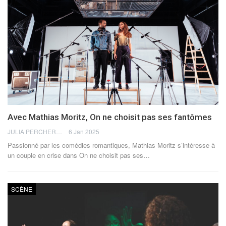
Avec Mathias Moritz, On ne choisit pas ses fantômes
JULIA PERCHERON
6 Jan 2025
Passionné par les comédies romantiques, Mathias Moritz s’intéresse à
un couple en crise dans On ne choisit pas ses…
SCÈNE