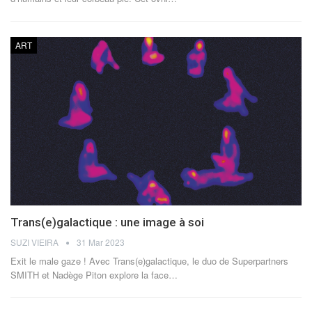
ART
Trans(e)galactique : une image à soi
SUZI VIEIRA
31 Mar 2023
Exit le male gaze ! Avec Trans(e)galactique, le duo de Superpartners
SMITH et Nadège Piton explore la face
…