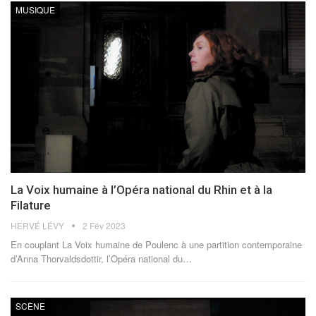
MUSIQUE
La Voix humaine à l’Opéra national du Rhin et à la
Filature
HERVÉ LÉVY
2 Fév 2023
En couplant La Voix humaine de Poulenc à une partition contemporaine
d’Anna Thorvaldsdottir, l’Opéra national du
…
SCÈNE