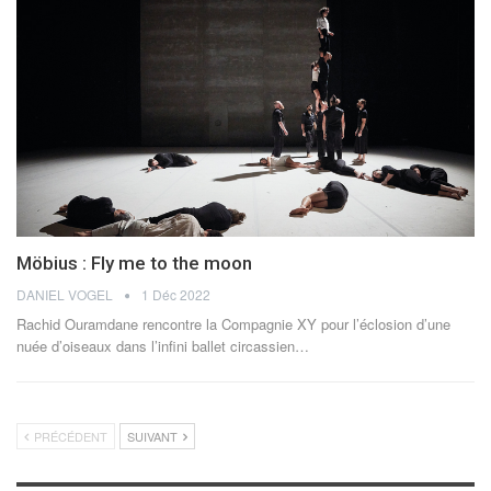
Möbius : Fly me to the moon
DANIEL VOGEL
1 Déc 2022
Rachid Ouramdane rencontre la Compagnie XY pour l’éclosion d’une
nuée d’oiseaux dans l’infini ballet circassien
…
PRÉCÉDENT
SUIVANT