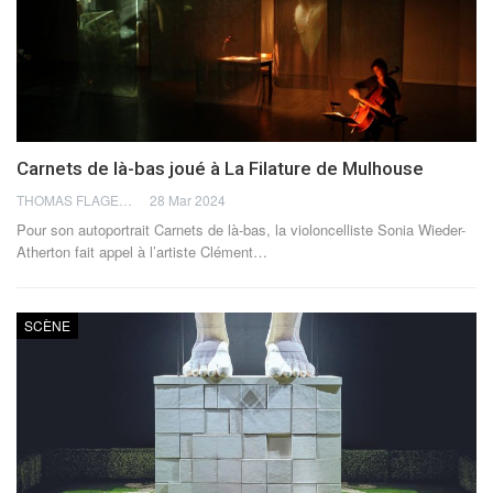
Carnets de là-bas joué à La Filature de Mulhouse
THOMAS FLAGEL
28 Mar 2024
Pour son autoportrait Carnets de là-bas, la violoncelliste Sonia Wieder-
Atherton fait appel à l’artiste Clément
…
SCÈNE