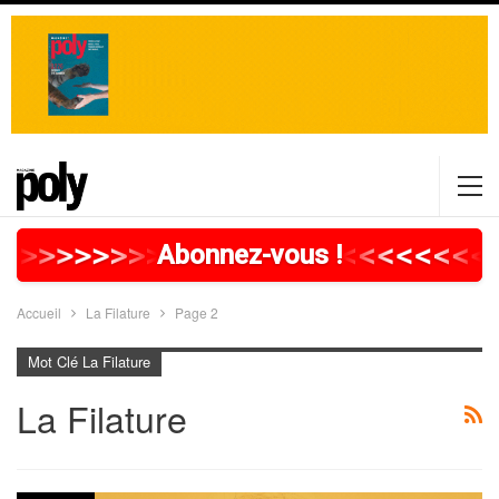
>
>
>
>
>
>
>
>
>
>
>
>
>
>
>
>
>
<
<
<
<
<
<
<
<
<
Abonnez-vous !
Accueil
La Filature
Page 2
Mot Clé La Filature
La Filature