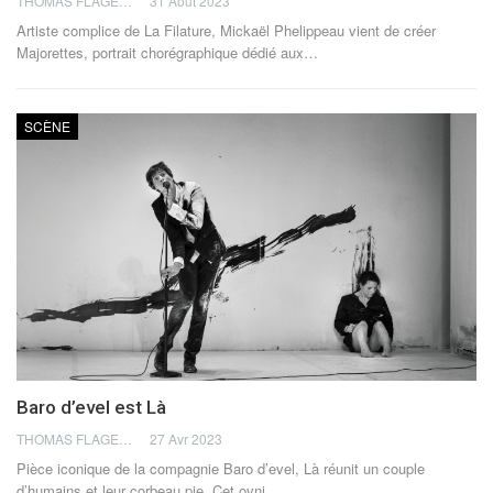
THOMAS FLAGEL
31 Août 2023
Artiste complice de La Filature, Mickaël Phelippeau vient de créer
Majorettes, portrait chorégraphique dédié aux
…
SCÈNE
Baro d’evel est Là
THOMAS FLAGEL
27 Avr 2023
Pièce iconique de la compagnie Baro d’evel, Là réunit un couple
d’humains et leur corbeau pie. Cet ovni
…