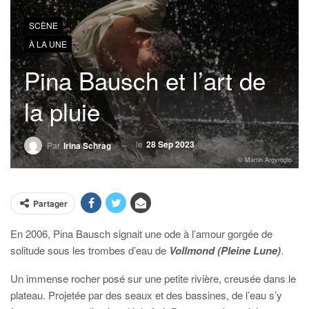
SCÈNE
À LA UNE
Pina Bausch et l’art de
la pluie
le
28 Sep 2023
Par
Irina Schrag
© Martin Argyroglo
Partager
En 2006, Pina Bausch signait une ode à l’amour gorgée de
solitude sous les trombes d’eau de
Vollmond (Pleine Lune)
.
Un immense rocher posé sur une petite rivière, creusée dans le
plateau. Projetée par des seaux et des bassines, de l’eau s’y