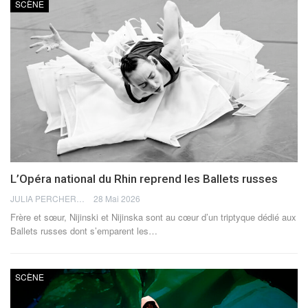
SCÈNE
L’Opéra national du Rhin reprend les Ballets russes
JULIA PERCHERON
28 Mai 2026
Frère et sœur, Nijinski et Nijinska sont au cœur d’un triptyque dédié aux
Ballets russes dont s’emparent les
…
SCÈNE