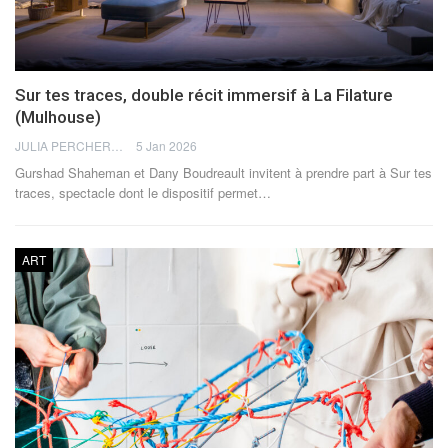
Sur tes traces, double récit immersif à La Filature
(Mulhouse)
JULIA PERCHERON
5 Jan 2026
Gurshad Shaheman et Dany Boudreault invitent à prendre part à Sur tes
traces, spectacle dont le dispositif permet
…
ART