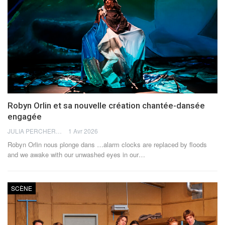
Robyn Orlin et sa nouvelle création chantée-dansée
engagée
JULIA PERCHERON
1 Avr 2026
Robyn Orlin nous plonge dans …alarm clocks are replaced by floods
and we awake with our unwashed eyes in our
…
SCÈNE