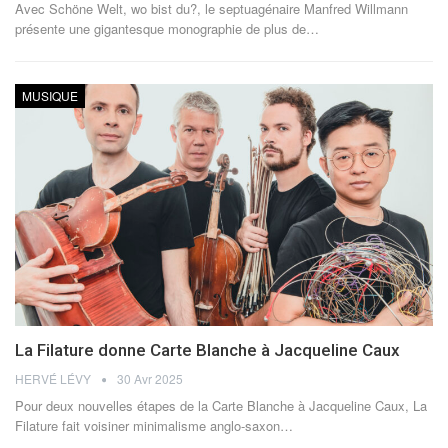
Avec Schöne Welt, wo bist du?, le septuagénaire Manfred Willmann
présente une gigantesque monographie de plus de…
MUSIQUE
La Filature donne Carte Blanche à Jacqueline Caux
HERVÉ LÉVY
30 Avr 2025
Pour deux nouvelles étapes de la Carte Blanche à Jacqueline Caux, La
Filature fait voisiner minimalisme anglo-saxon…