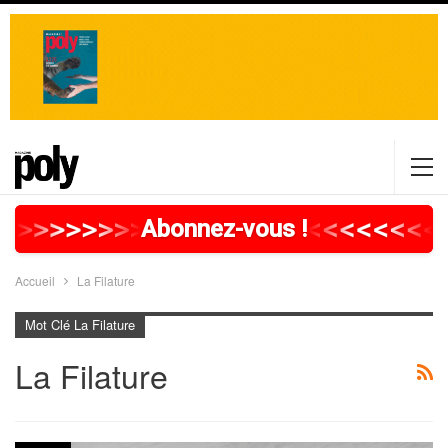
>
>
>
>
>
>
>
>
>
>
>
>
>
>
>
>
>
<
<
<
<
<
<
<
<
<
Abonnez-vous !
Accueil
La Filature
Mot Clé La Filature
La Filature