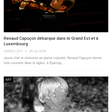
Renaud Capuçon débarque dans le Grand Est et à
Luxembourg
HERVÉ LÉVY
29 Jan 2026
Jeune chef et violoniste en pleine maturité, Renaud Capuçon donne
trois concerts dans la région, à Épernay,
…
ART