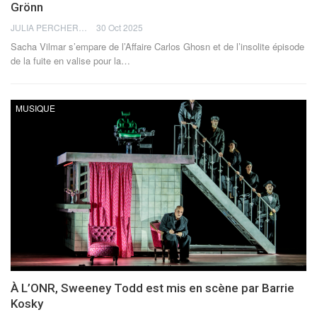
Grönn
JULIA PERCHERON
30 Oct 2025
Sacha Vilmar s’empare de l’Affaire Carlos Ghosn et de l’insolite épisode
de la fuite en valise pour la
…
MUSIQUE
À L’ONR, Sweeney Todd est mis en scène par Barrie
Kosky