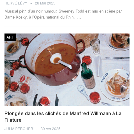
HERVÉ LÉVY
28 Mai 2025
Musical pétri d’un noir humour, Sweeney Todd est mis en scène par
Barrie Kosky, à l’Opéra national du Rhin.
…
ART
Plongée dans les clichés de Manfred Willmann à La
Filature
JULIA PERCHERON
30 Avr 2025