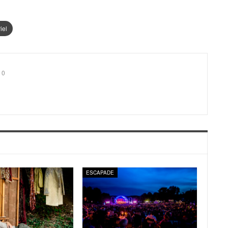
iel
0
ESCAPADE