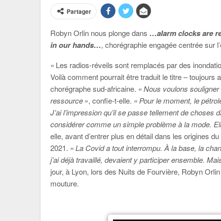
Partager
Robyn Orlin nous plonge dans
…alarm clocks are r
in our hands…
, chorégraphie engagée centrée sur l’
« Les radios-réveils sont remplacés par des inondati
Voilà comment pourrait être traduit le titre – toujours 
chorégraphe sud-africaine. «
Nous voulons souligner l’
ressource
», confie-t-elle. «
Pour le moment, le pétrole
J’ai l’impression qu’il se passe tellement de choses d
considérer comme un simple problème à la mode. Elle 
elle, avant d’entrer plus en détail dans les origines d
2021. «
La Covid a tout interrompu. À la base, la ch
j’ai déjà travaillé, devaient y participer ensemble. Ma
jour, à Lyon, lors des Nuits de Fourvière, Robyn Orlin
mouture.