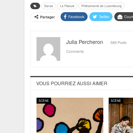
Danse
La Filature
Philharmonie de Luxembourg
Facebook
Twitter
Courr
Partager
Julia Percheron
589 Posts
Comments
VOUS POURRIEZ AUSSI AIMER
SCÈNE
SCÈNE