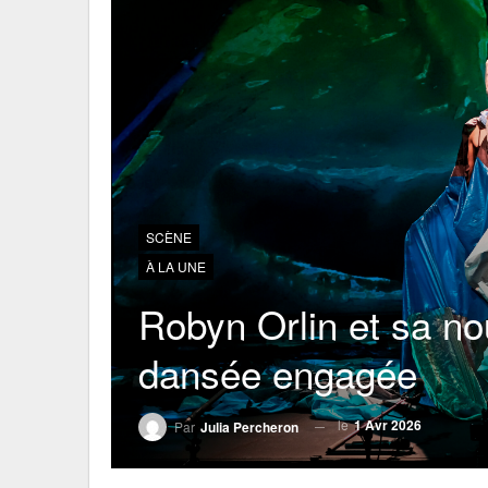
SCÈNE
À LA UNE
Robyn Orlin et sa no
dansée engagée
le
1 Avr 2026
Par
Julia Percheron