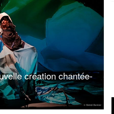
uvelle création chantée-
© Mehdi Benkler