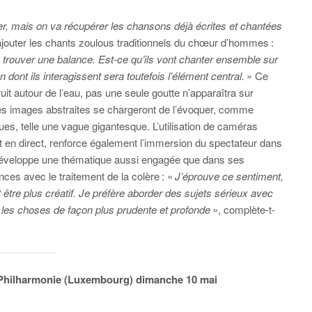
er, mais on va récupérer les chansons déjà écrites et chantées
’ajouter les chants zoulous traditionnels du chœur d’hommes :
e trouver une balance. Est-ce qu’ils vont chanter ensemble sur
ont ils interagissent sera toutefois l’élément central.
» Ce
ruit autour de l’eau, pas une seule goutte n’apparaîtra sur
 des images abstraites se chargeront de l’évoquer, comme
s, telle une vague gigantesque. L’utilisation de caméras
 et en direct, renforce également l’immersion du spectateur dans
développe une thématique aussi engagée que dans ses
nces avec le traitement de la colère : «
J’éprouve ce sentiment,
faut être plus créatif. Je préfère aborder des sujets sérieux avec
 les choses de façon plus prudente et profonde
», complète-t-
la Philharmonie (Luxembourg) dimanche 10 mai