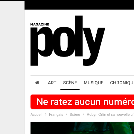
ART
SCÈNE
MUSIQUE
CHRONIQU
Ne ratez aucun numér
Accueil
Français
Scène
Robyn Orlin et sa nouvelle 