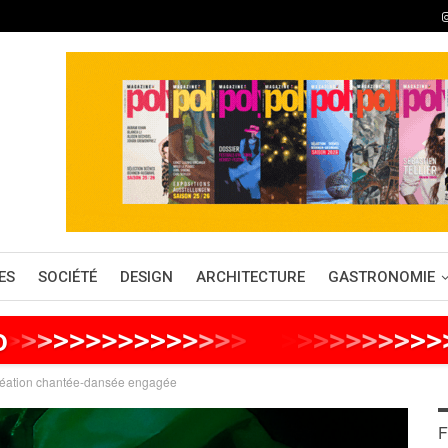
ES
SOCIÉTÉ
DESIGN
ARCHITECTURE
GASTRONOMIE
o
>
>
>
>
>
>
>
>
>
>
>
>
>
>
>
>
>
>
>
>
>
>
>
>
>
création chantée-dansée engagée
F