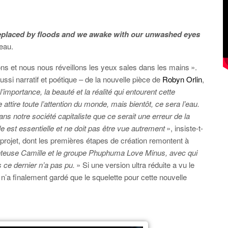
eplaced by floods and we awake with our unwashed eyes
eau.
ons et nous nous réveillons les yeux sales dans les mains ».
aussi narratif et poétique – de la nouvelle pièce de
Robyn Orlin
,
importance, la beauté et la réalité qui entourent cette
 attire toute l’attention du monde, mais bientôt, ce sera l’eau.
ans notre société capitaliste que ce serait une erreur de la
est essentielle et ne doit pas être vue autrement
», insiste-t-
u projet, dont les premières étapes de création remontent à
anteuse Camille et le groupe Phuphuma Love Minus, avec qui
is ce dernier n’a pas pu.
» Si une version ultra réduite a vu le
 n’a finalement gardé que le squelette pour cette nouvelle