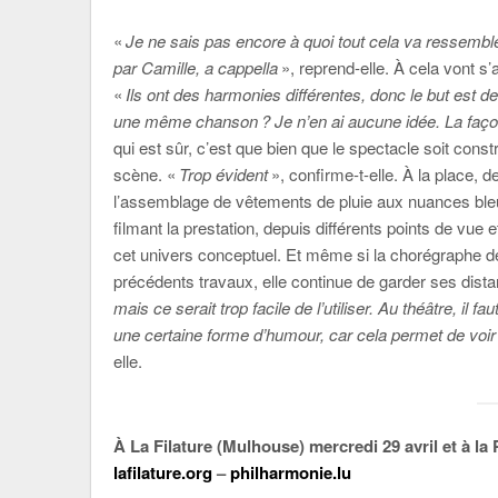
«
Je ne sais pas encore à quoi tout cela va ressembl
par Camille, a cappella
», reprend-elle. À cela vont s
«
Ils ont des harmonies différentes, donc le but est d
une même chanson ? Je n’en ai aucune idée. La façon d
qui est sûr, c’est que bien que le spectacle soit const
scène. «
Trop évident
», confirme-t-elle. À la place,
l’assemblage de vêtements de pluie aux nuances bleue
filmant la prestation, depuis différents points de vue
cet univers conceptuel. Et même si la chorégraphe 
précédents travaux, elle continue de garder ses dista
mais ce serait trop facile de l’utiliser. Au théâtre, il 
une certaine forme d’humour, car cela permet de voir
elle.
À La Filature (Mulhouse) mercredi 29 avril et à 
lafilature.org
–
philharmonie.lu