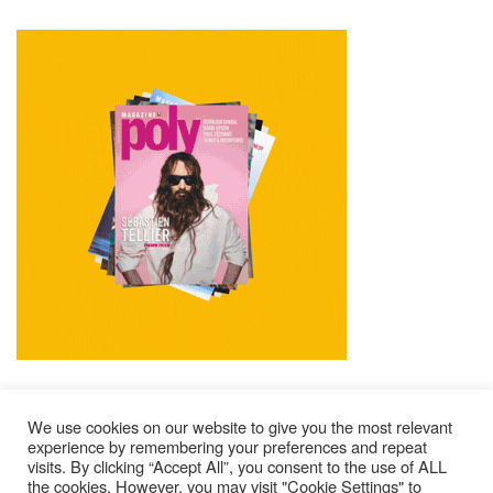
We use cookies on our website to give you the most relevant
experience by remembering your preferences and repeat
visits. By clicking “Accept All”, you consent to the use of ALL
Mentions Légales
Contacts
Où Trouver Poly ?
the cookies. However, you may visit "Cookie Settings" to