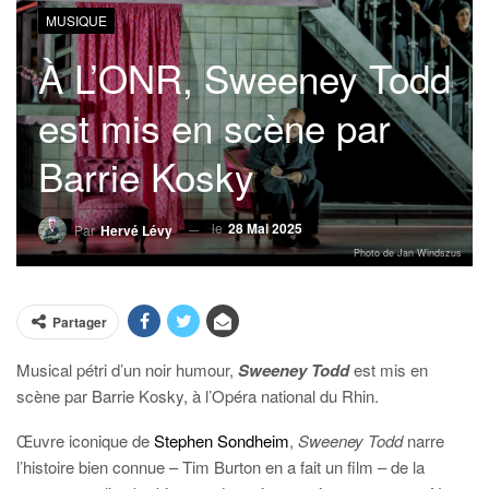
MUSIQUE
À L’ONR, Sweeney Todd
est mis en scène par
Barrie Kosky
le
28 Mai 2025
Par
Hervé Lévy
Photo de Jan Windszus
Partager
Musical pétri d’un noir humour,
Sweeney Todd
est mis en
scène par Barrie Kosky, à l’Opéra national du Rhin.
Œuvre iconique de
Stephen Sondheim
,
Sweeney Todd
narre
l’histoire bien connue – Tim Burton en a fait un film – de la