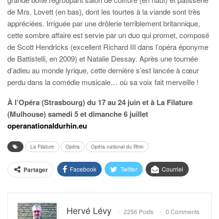
de Mrs. Lovett (en bas), dont les tourtes à la viande sont très
appréciées. Irriguée par une drôlerie terriblement britannique,
cette sombre affaire est servie par un duo qui promet, composé
de Scott Hendricks (excellent Richard III dans l’opéra éponyme
de Battistelli, en 2009) et Natalie Dessay. Après une tournée
d’adieu au monde lyrique, cette dernière s’est lancée à cœur
perdu dans la comédie musicale… où sa voix fait merveille !
À l’Opéra (Strasbourg) du 17 au 24 juin et à La Filature
(Mulhouse) samedi 5 et dimanche 6 juillet
operanationaldurhin.eu
La Filature
Opéra
Opéra national du Rhin
Facebook
Twitter
Courriel
Partager
Hervé Lévy
2256 Posts
0 Comments