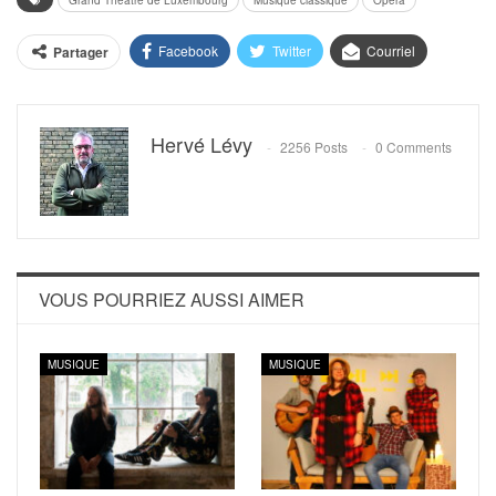
Grand Théâtre de Luxembourg
Musique classique
Opéra
Facebook
Twitter
Courriel
Partager
Hervé Lévy
2256 Posts
0 Comments
VOUS POURRIEZ AUSSI AIMER
MUSIQUE
MUSIQUE