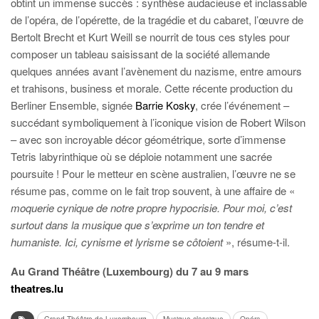
obtint un immense succès : synthèse audacieuse et inclassable
de l’opéra, de l’opérette, de la tragédie et du cabaret, l’œuvre de
Bertolt Brecht et Kurt Weill se nourrit de tous ces styles pour
composer un tableau saisissant de la société allemande
quelques années avant l’avènement du nazisme, entre amours
et trahisons, business et morale. Cette récente production du
Berliner Ensemble, signée
Barrie Kosky
, crée l’événement –
succédant symboliquement à l’iconique vision de Robert Wilson
– avec son incroyable décor géométrique, sorte d’immense
Tetris labyrinthique où se déploie notamment une sacrée
poursuite ! Pour le metteur en scène australien, l’œuvre ne se
résume pas, comme on le fait trop souvent, à une affaire de «
moquerie cynique de notre propre hypocrisie. Pour moi, c’est
surtout dans la musique que s’exprime un ton tendre et
humaniste. Ici, cynisme et lyrisme
s
e côtoient
», résume-t-il.
Au Grand Théâtre (Luxembourg) du 7 au 9 mars
theatres.lu