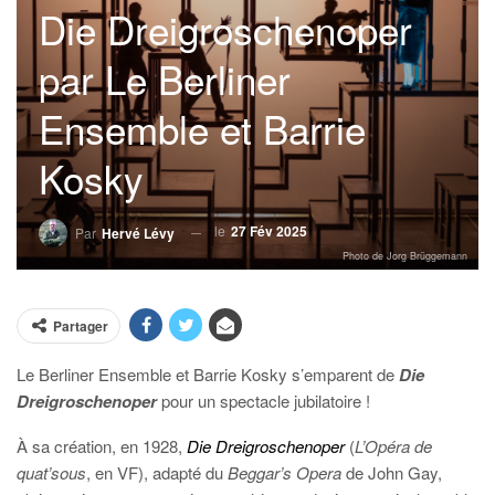
Die Dreigroschenoper
par Le Berliner
Ensemble et Barrie
Kosky
le
27 Fév 2025
Par
Hervé Lévy
Photo de Jorg Brüggemann
Partager
Le Berliner Ensemble et Barrie Kosky s’emparent de
Die
Dreigroschenoper
pour un spectacle jubilatoire !
À sa création, en 1928,
Die Dreigroschenoper
(
L’Opéra de
quat’sous
, en VF), adapté du
Beggar’s Opera
de John Gay,