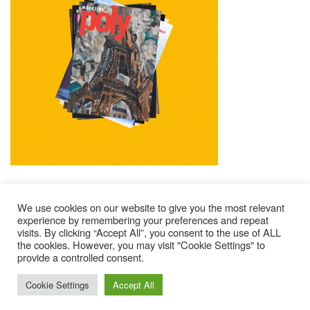
We use cookies on our website to give you the most relevant
experience by remembering your preferences and repeat
visits. By clicking “Accept All”, you consent to the use of ALL
Mentions Légales
Contacts
Où Trouver Poly ?
the cookies. However, you may visit "Cookie Settings" to
provide a controlled consent.
Lire Les Anciens N°
S’abonner À Poly
Qui Sommes-Nous ?
© 2025 – Magazine Poly – BKN
Cookie Settings
Accept All