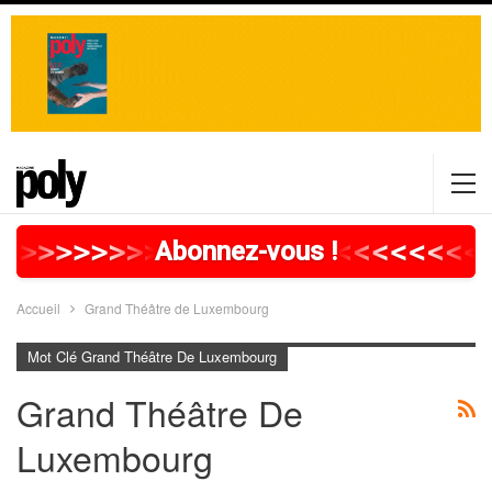
>
>
>
>
>
>
>
>
>
>
>
>
>
>
>
>
>
<
<
<
<
<
<
<
<
<
Abonnez-vous !
Accueil
Grand Théâtre de Luxembourg
Mot Clé Grand Théâtre De Luxembourg
Grand Théâtre De
Luxembourg