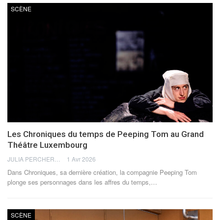
SCÈNE
Les Chroniques du temps de Peeping Tom au Grand
Théâtre Luxembourg
JULIA PERCHERON
1 Avr 2026
Dans Chroniques, sa dernière création, la compagnie Peeping Tom
plonge ses personnages dans les affres du temps,
…
SCÈNE