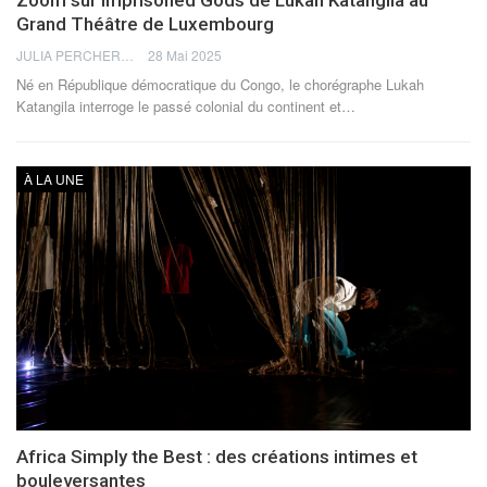
Zoom sur Imprisoned Gods de Lukah Katangila au
Grand Théâtre de Luxembourg
JULIA PERCHERON
28 Mai 2025
Né en République démocratique du Congo, le chorégraphe Lukah
Katangila interroge le passé colonial du continent et…
À LA UNE
Africa Simply the Best : des créations intimes et
bouleversantes