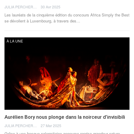
JULIA PERCHERON
30 Avr 2025
Les lauréats de la cinquième édition du concours Africa Simply the Best
se dévoilent à Luxembourg, à travers des
…
À LA UNE
Aurélien Bory nous plonge dans la noirceur d’invisibili
JULIA PERCHERON
27 Mar 2025
Grâce à une fresque palermitaine anonyme reprise grandeur nature,