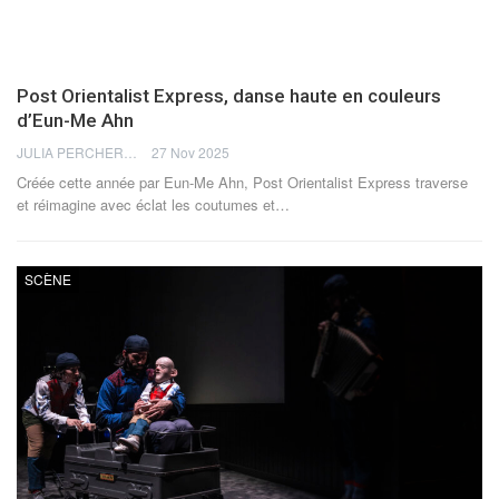
Post Orientalist Express, danse haute en couleurs
d’Eun-Me Ahn
JULIA PERCHERON
27 Nov 2025
Créée cette année par Eun-Me Ahn, Post Orientalist Express traverse
et réimagine avec éclat les coutumes et
…
SCÈNE