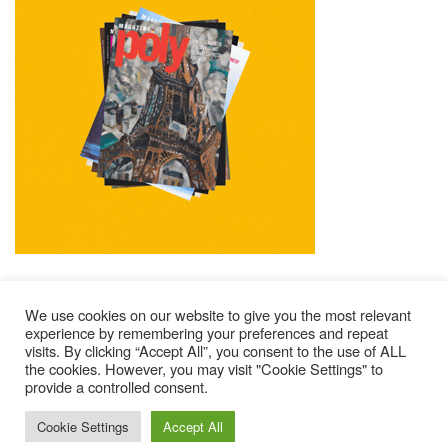
We use cookies on our website to give you the most relevant
experience by remembering your preferences and repeat
visits. By clicking “Accept All”, you consent to the use of ALL
Mentions Légales
Contacts
Où Trouver Poly ?
the cookies. However, you may visit "Cookie Settings" to
provide a controlled consent.
Lire Les Anciens N°
S’abonner À Poly
Qui Sommes-Nous ?
© 2025 – Magazine Poly – BKN
Cookie Settings
Accept All