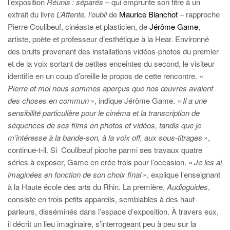
l’exposition
Réunis : séparés
– qui emprunte son titre à un
extrait du livre
L’Attente, l’oubli
de
Maurice Blanchot
– rapproche
Pierre Coulibeuf, cinéaste et plasticien, de
Jérôme Game
,
artiste, poète et professeur d’esthétique à la Hear. Environné
des bruits provenant des installations vidéos-photos du premier
et de la voix sortant de petites enceintes du second, le visiteur
identifie en un coup d’oreille le propos de cette rencontre. «
Pierre et moi nous sommes aperçus que nos œuvres avaient
des choses en commun
», indique Jérôme Game. «
Il a une
sensibilité particulière pour le cinéma et la transcription de
séquences de ses films en photos et vidéos, tandis que je
m’intéresse à la bande-son, à la voix off, aux sous-titrages
»,
continue-t-il. Si
Coulibeuf pioche parmi ses travaux quatre
séries à exposer, Game en crée trois pour l’occasion. «
Je les ai
imaginées en fonction de son choix final
», explique l’enseignant
à la Haute école des arts du Rhin. La première,
Audioguides
,
consiste en trois petits appareils, semblables à des haut-
parleurs, disséminés dans l’espace d’exposition. À travers eux,
il décrit un lieu imaginaire, s’interrogeant peu à peu sur la