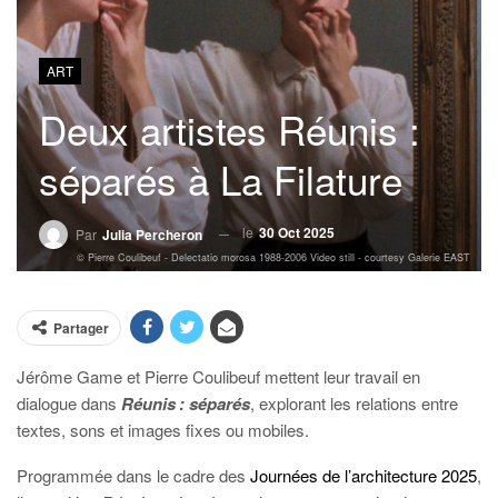
ART
Deux artistes Réunis :
séparés à La Filature
le
30 Oct 2025
Par
Julia Percheron
© Pierre Coulibeuf - Delectatio morosa 1988-2006 Video still - courtesy Galerie EAST
Partager
Jérôme Game et Pierre Coulibeuf mettent leur travail en
dialogue dans
Réunis : séparés
, explorant les relations entre
textes, sons et images fixes ou mobiles.
Programmée dans le cadre des
Journées de l’architecture 2025
,