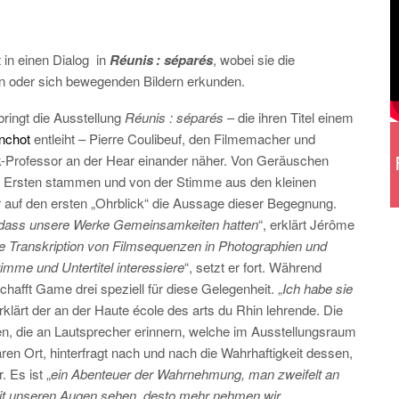
 in einen Dialog
in
Réunis : séparés
, wobei sie die
 oder sich bewegenden Bildern erkunden.
 bringt die Ausstellung
Réunis : séparés
– die ihren Titel einem
nchot
entleiht – Pierre Coulibeuf, den Filmemacher und
tik-Professor an der Hear einander näher. Von Geräuschen
es Ersten stammen und von der Stimme aus den kleinen
r auf den ersten „Ohrblick“ die Aussage dieser Begegnung.
, dass unsere Werke Gemeinsamkeiten hatten
“, erklärt Jérôme
die Transkription von Filmsequenzen in Photographien und
imme und Untertitel interessiere
“, setzt er fort. Während
chafft Game drei speziell für diese Gelegenheit. „
Ich habe sie
erklärt der an der Haute école des arts du Rhin lehrende. Die
ten, die an Lautsprecher erinnern, welche im Ausstellungsraum
ären Ort, hinterfragt nach und nach die Wahrhaftigkeit dessen,
. Es ist „
ein Abenteuer der Wahrnehmung, man zweifelt an
mit unseren Augen sehen, desto mehr nehmen wir