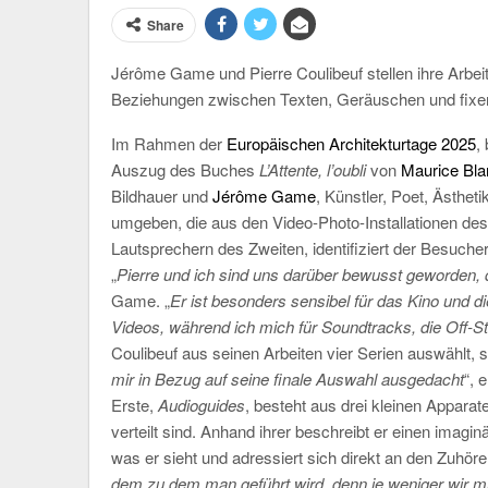
Share
Jérôme Game und Pierre Coulibeuf stellen ihre Arbeit
Beziehungen zwischen Texten, Geräuschen und fixen
Im Rahmen der
Europäischen Architekturtage 2025
,
Auszug des Buches
L’Attente, l’oubli
von
Maurice Bla
Bildhauer und
Jérôme Game
, Künstler, Poet, Ästhe
umgeben, die aus den Video-Photo-Installationen d
Lautsprechern des Zweiten, identifiziert der Besuche
„
Pierre und ich sind uns darüber bewusst geworden
Game. „
Er ist besonders sensibel für das Kino und 
Videos, während ich mich für Soundtracks, die Off-St
Coulibeuf aus seinen Arbeiten vier Serien auswählt, s
mir in Bezug auf seine finale Auswahl ausgedacht
“, 
Erste,
Audioguides
, besteht aus drei kleinen Appara
verteilt sind. Anhand ihrer beschreibt er einen imagin
was er sieht und adressiert sich direkt an den Zuhörer
dem zu dem man geführt wird, denn je weniger wir 