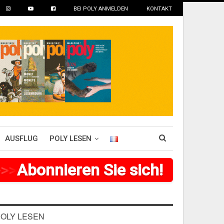
BEI POLY ANMELDEN
KONTAKT
AUSFLUG
POLY LESEN
>
>
>
Abonnieren Sie sich!
>
>
>
>
>
>
OLY LESEN