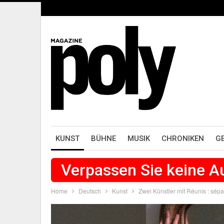
KUNST
BÜHNE
MUSIK
CHRONIKEN
G
Verpassen Sie keine 
Home
Deutsch
Kunst
Zwei Künstler mit Réunis : sépa