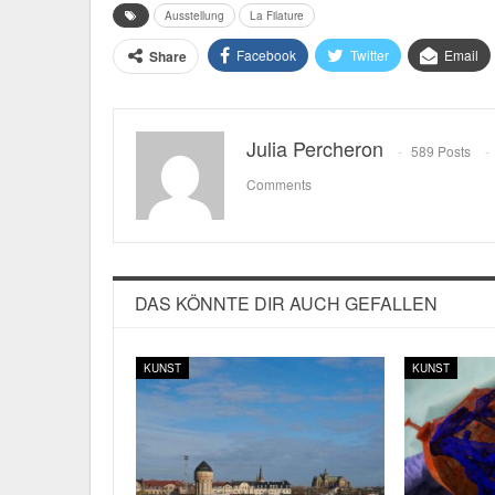
Ausstellung
La Filature
Facebook
Twitter
Email
Share
Julia Percheron
589 Posts
Comments
DAS KÖNNTE DIR AUCH GEFALLEN
KUNST
KUNST