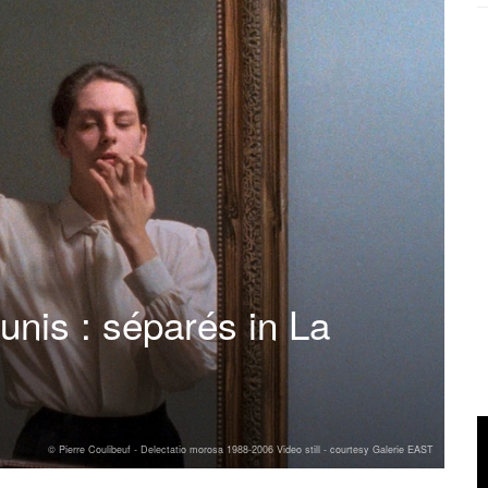
unis : séparés in La
© Pierre Coulibeuf - Delectatio morosa 1988-2006 Video still - courtesy Galerie EAST