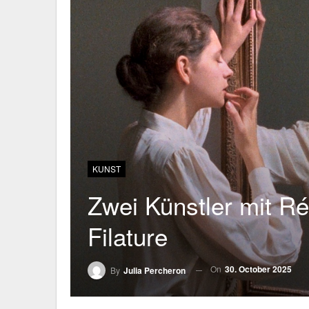
KUNST
Zwei Künstler mit Ré
Filature
On
30. October 2025
By
Julia Percheron