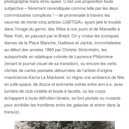
photographie trans et/ou queer. C’est une proposition toute
subjective – fièrement revendiquée comme telle par les deux
commissaires complices ! – de promenade à travers les
oeuvres de trente-cinq artistes LGBTQIA+ ayant jeté le trouble
dans l’image du genre, des fifties à nos jours et de Marseille à
New York, en passant par le Brésil. On y croise les iconiques
dames de la Place Blanche, Gaëtane et Jackie, immortalisées
au début des années 1960 par Christer Strömholm, les
autoportraits en odalisque colorée de Laurence Philomène
(tenant le journal visuel de sa transition), ou encore les verts
clichés de cartes postales détournées de l’artiste d’origine
mauricienne Kama La Mackerel. Ici règne une ambiance de fête
en
safe space
, de douce et enivrante soirée entre ami.e.s, avec
lumière de club violette et boule à facette, où les corps
échappent à toute définition binaire, se font pluriels ou mutants
pour annihiler les frontières entre les galaxies et entrer dans la
trans(e).