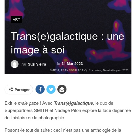
ART
Trans(e)galactique : une
image à soi
le
31 Mar 2023
Par
Suzi Vieira
SMITH, TRANSEGALACTIQUE, couleur, Dami (disque), 2023
Partager
Exit le
male gaze
! Avec
Trans(e)galactique
, le duo de
Superpartners SMITH et Nadège Piton explore la face dégenrée
de l’histoire de la photographie.
Posons-le tout de suite : ceci n’est pas une anthologie de la