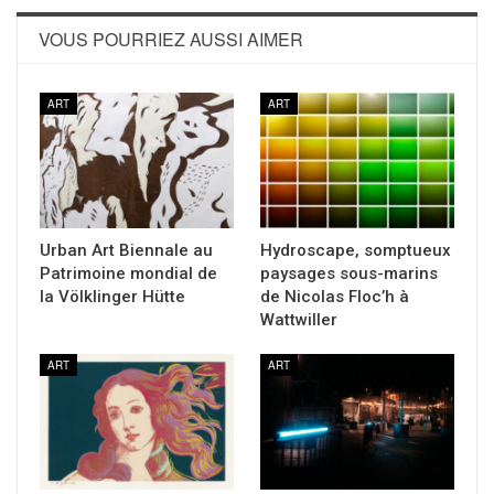
VOUS POURRIEZ AUSSI AIMER
ART
ART
Urban Art Biennale au
Hydroscape, somptueux
Patrimoine mondial de
paysages sous-marins
la Völklinger Hütte
de Nicolas Floc’h à
Wattwiller
ART
ART