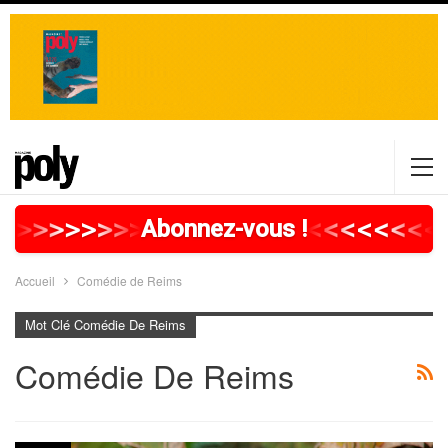
>
>
>
>
>
>
>
>
>
>
>
>
>
>
>
>
>
<
<
<
<
<
<
<
<
<
Abonnez-vous !
Accueil
Comédie de Reims
Mot Clé Comédie De Reims
Comédie De Reims