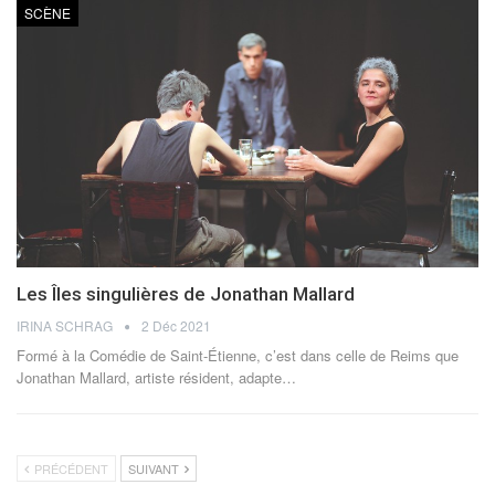
SCÈNE
Les Îles singulières de Jonathan Mallard
IRINA SCHRAG
2 Déc 2021
Formé à la Comédie de Saint-Étienne, c’est dans celle de Reims que
Jonathan Mallard, artiste résident, adapte
…
PRÉCÉDENT
SUIVANT