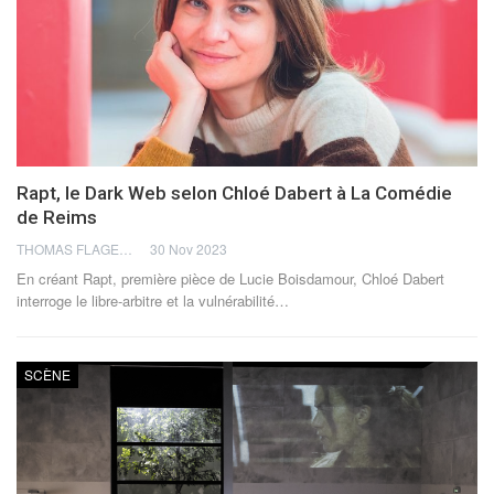
Rapt, le Dark Web selon Chloé Dabert à La Comédie
de Reims
THOMAS FLAGEL
30 Nov 2023
En créant Rapt, première pièce de Lucie Boisdamour, Chloé Dabert
interroge le libre-arbitre et la vulnérabilité…
SCÈNE