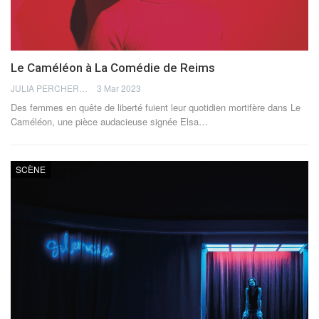
Le Caméléon à La Comédie de Reims
JULIA PERCHERON
3 Mar 2023
Des femmes en quête de liberté fuient leur quotidien mortifère dans Le
Caméléon, une pièce audacieuse signée Elsa
…
SCÈNE