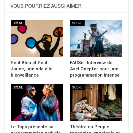
VOUS POURRIEZ AUSSI AIMER
SCÈNE
SCÈNE
Petit Bleu et Petit
FARSe : Interview de
Jaune, une ode à la
Axel Goepfer pour une
bienveillance
programmation intense
SCÈNE
SCÈNE
Le Taps présente sa
Théâtre du Peuple :
programmation estivale
rencontre, spectacle et