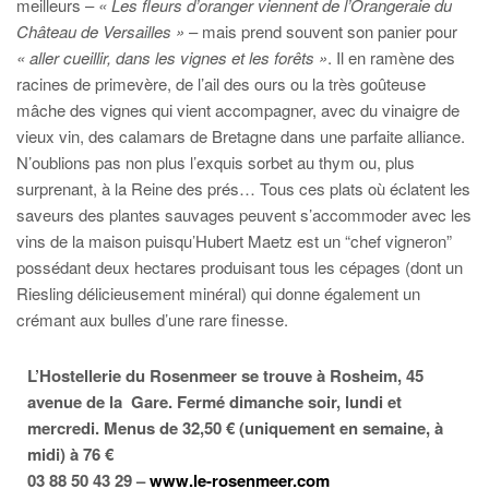
meilleurs –
« Les fleurs d’oranger viennent de l’Orangeraie du
Château de Versailles »
– mais prend souvent son panier pour
« aller cueillir, dans les vignes et les forêts »
. Il en ramène des
racines de primevère, de l’ail des ours ou la très goûteuse
mâche des vignes qui vient accompagner, avec du vinaigre de
vieux vin, des calamars de Bretagne dans une parfaite alliance.
N’oublions pas non plus l’exquis sorbet au thym ou, plus
surprenant, à la Reine des prés… Tous ces plats où éclatent les
saveurs des plantes sauvages peuvent s’accommoder avec les
vins de la maison puisqu’Hubert Maetz est un “chef vigneron”
possédant deux hectares produisant tous les cépages (dont un
Riesling délicieusement minéral) qui donne également un
crémant aux bulles d’une rare finesse.
L’Hostellerie du Rosenmeer se trouve à Rosheim, 45
avenue de la Gare. Fermé dimanche soir, lundi et
mercredi. Menus de 32,50 € (uniquement en semaine, à
midi) à 76 €
03 88 50 43 29 –
www.le-rosenmeer.com