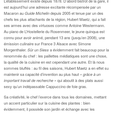
L’établissement existe depuis 1878. D’abord bistrot de la gare, il
est aujourd’hui une adresse excitante récompensée par un
Macaron au
Guide Michelin
depuis 2005 et tenue par un des
chefs les plus attachants de la région, Hubert Maetz, qui a fait
ses armes avec des virtuoses comme Antoine Westermann.
Au piano de L’Hostellerie du Rosenmeer, le jeune quinqua est
connu pour avoir animé, pendant 13 ans (jusqu’en 2008), une
émission culinaire sur France 3 Alsace avec Simone
Morgenthaler.
Sür un Siess
a évidemment fait beaucoup pour la
renommée du chef : les paillettes médiatiques sont une chose,
la qualité de la cuisine en est cependant une autre. Et là nous
sommes bluffés : au fil des saisons, Hubert Maetz a en effet su
maintenir sa capacité d’invention au plus haut
« grâce à un
important travail de recherche »
qui aboutit à des plats aussi
sexy qu’un indépassable Cappuccino de foie gras.
Sa créativité, le chef l’exerce dans tous les domaines, mettant
un accent particulier sur la cuisine des plantes : bien
évidemment, il possède son jardin et échange avec les