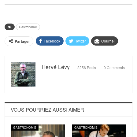
Gastronomie
Facebook
Twitter
Courriel
Partager
Hervé Lévy
2256 Posts
0 Comments
VOUS POURRIEZ AUSSI AIMER
GASTRONOMIE
GASTRONOMIE