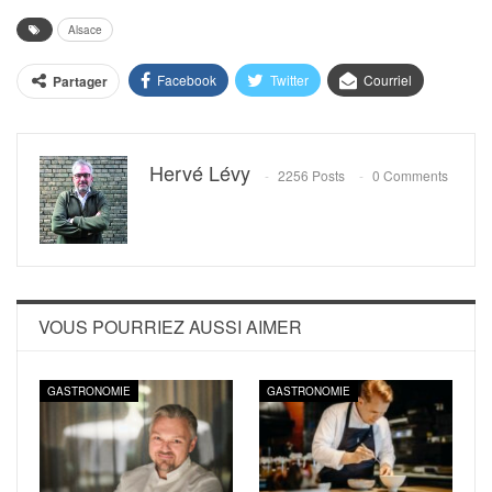
Alsace
Facebook
Twitter
Courriel
Partager
Hervé Lévy
2256 Posts
0 Comments
VOUS POURRIEZ AUSSI AIMER
GASTRONOMIE
GASTRONOMIE