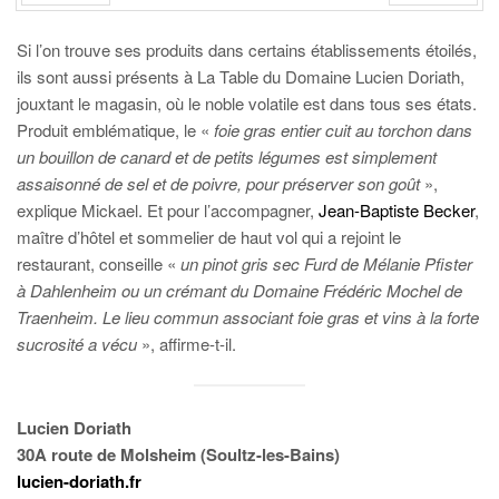
PRÉC
SUIV.
Si l’on trouve ses produits dans certains établissements étoilés,
ils sont aussi présents à La Table du Domaine Lucien Doriath,
jouxtant le magasin, où le noble volatile est dans tous ses états.
Produit emblématique, le «
foie gras entier cuit au torchon dans
un bouillon de canard et de petits légumes est simplement
assaisonné de sel et de poivre, pour préserver son goût
»,
explique Mickael. Et pour l’accompagner,
Jean-Baptiste Becker
,
maître d’hôtel et sommelier de haut vol qui a rejoint le
restaurant, conseille «
un pinot gris sec Furd de Mélanie Pfister
à Dahlenheim ou un crémant du Domaine Frédéric Mochel de
Traenheim. Le lieu commun associant foie gras et vins à la forte
sucrosité a vécu
», affirme-t-il.
Lucien Doriath
30A route de Molsheim (Soultz-les-Bains)
lucien-doriath.fr