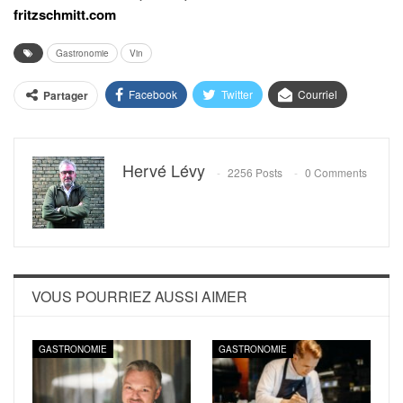
fritzschmitt.com
Gastronomie
Vin
Facebook
Twitter
Courriel
Partager
Hervé Lévy
2256 Posts
0 Comments
VOUS POURRIEZ AUSSI AIMER
GASTRONOMIE
GASTRONOMIE