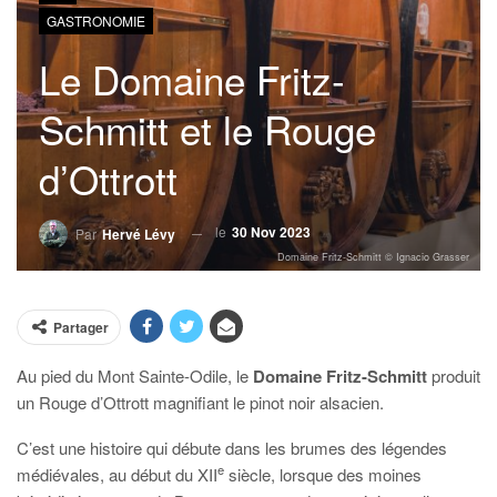
GASTRONOMIE
Le Domaine Fritz-
Schmitt et le Rouge
d’Ottrott
le
30 Nov 2023
Par
Hervé Lévy
Domaine Fritz-Schmitt © Ignacio Grasser
Partager
Au pied du Mont Sainte-Odile, le
Domaine Fritz-Schmitt
produit
un Rouge d’Ottrott magnifiant le pinot noir alsacien.
C’est une histoire qui débute dans les brumes des légendes
e
médiévales, au début du XII
siècle, lorsque des moines