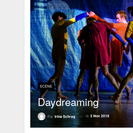
SCÈNE
Daydreaming
le
3 Nov 2018
Par
Irina Schrag