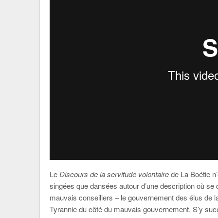
Le
Discours de la servitude volontaire
de La Boétie n’
singées que dansées autour d’une description où se d
mauvais conseillers – le gouvernement des élus de la
Tyrannie du côté du mauvais gouvernement. S’y succ