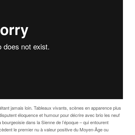
étant jamais loin. Tableaux vivants, scènes en apparence plus
isputent éloquence et humour pour décrire avec brio les neuf
 bourgeoisie dans la Sienne de l’époque – qui entourent
èdent le premier nu à valeur positive du Moyen-Âge ou