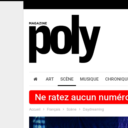
ART
SCÈNE
MUSIQUE
CHRONIQU
Ne ratez aucun numér
Accueil
Français
Scène
Daydreaming