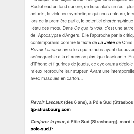
Radiohead en fond sonore, se tisse alors un récit plus
actuels, la violence symbolique qui nous entoure, lo
lors de la première partie, le potentiel chorégraphiqu
l’étau des mots. Dans
Ce que tu vois
, c’est une autre
de l’Apocalypse d’Angers. Elle l’approche par la criti
contemporains comme le texte de
La Jetée
de Chris 
Revoir Lascaux
avec les quatre ados ayant découvert l
scénographie à la dimension plastique fascinante. En
d’iPhone et figurines de jouets, ce cyclorama déploie
mieux reproduire leur stupeur. Avant une intemporell
avec masques en carton…
Revoir Lascaux
(dès 6 ans), à Pôle Sud (Strasbou
tjp-strasbourg.com
Conjurer la peur
, à Pôle Sud (Strasbourg), mardi
pole-sud.fr