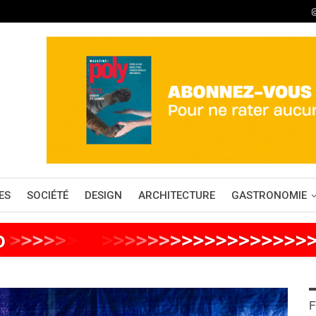
ES
SOCIÉTÉ
DESIGN
ARCHITECTURE
GASTRONOMIE
o
>
>
>
>
>
>
>
>
>
>
>
>
>
>
>
>
>
>
>
>
>
>
>
>
>
F