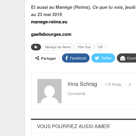
Et aussi au Manège (Reims),
Ce que tu vois
, jeud
au 23 mai 2019
manege-reims.eu
gaellebourges.com
Manège de Reims
Pôle Sud
TJP
Facebook
Twitter
Courr
Partager
Irina Schrag
170 Posts
0
Comments
VOUS POURRIEZ AUSSI AIMER