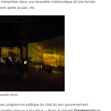
 interprètes dans une farandole mélancolique de joie forcée
rre après la paix, etc.
anielle Voirin
beau programme politique du côté du bon gouvernement :
oumettre chacun à la justice
. » Avec le planant
Daydreaming
de