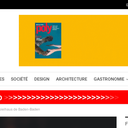
ES
SOCIÉTÉ
DESIGN
ARCHITECTURE
GASTRONOMIE
o
>
>
>
>
>
>
>
>
>
>
>
>
>
>
>
>
>
>
>
>
>
>
>
>
>
>
spielhaus de Baden-Baden
F