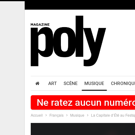
ART
SCÈNE
MUSIQUE
CHRONIQU
Ne ratez aucun numér
Accueil
Français
Musique
La Capitale d’Été au Fest