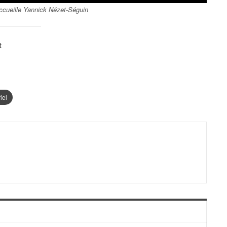
accueille Yannick Nézet-Séguin
t
iel