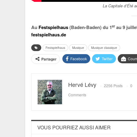
La Capitale d’Été 
er
Au
Festspielhaus
(Baden-Baden) du 1
au 9 juille
festspielhaus.de
Festspielhaus
Musique
Musique classique
Facebook
Twitter
Courr
Partager
Hervé Lévy
2256 Posts
0
Comments
VOUS POURRIEZ AUSSI AIMER