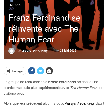
MUSIQUE
Franz Ferdinand se
réinvente avec The
Human Fear
le
28 Mai 2025
Par
Alexis Barthélémy
Partager
Le groupe de rock écossais
Franz Ferdinand
se donne une
identité musicale plus expérimentale avec
The Human Fear
, son
sixième opus.
Alors que leur précédent album studio,
Always Ascending
, datait