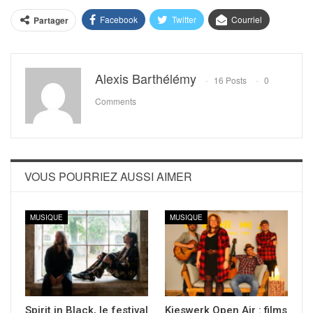
Facebook
Twitter
Courriel
Partager
Alexis Barthélémy
16 Posts
0
Comments
VOUS POURRIEZ AUSSI AIMER
MUSIQUE
MUSIQUE
Spirit in Black, le festival
Kieswerk Open Air : films