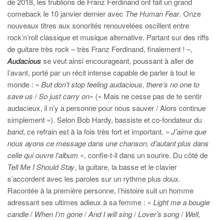
de 2018, les trublions de Franz Ferdinand ont fait un grand
comeback le 10 janvier dernier avec
The Human Fear
. Onze
nouveaux titres aux sonorités renouvelées oscillent entre
rock’n’roll classique et musique alternative. Partant sur des riffs
de guitare très rock – très Franz Ferdinand, finalement ! –,
Audacious
se veut ainsi encourageant, poussant à aller de
l’avant, porté par un récit intense capable de parler à tout le
monde : «
But don’t stop feeling audacious, there’s no one to
save us
/
So just carry on
» (« Mais ne cesse pas de te sentir
audacieux, il n’y a personne pour nous sauver / Alors continue
simplement »). Selon Bob Hardy, bassiste et co-fondateur du
band
, ce refrain est à la fois très fort et important. «
J’aime que
nous ayons ce message dans une chanson, d’autant plus dans
celle qui ouvre l’album
», confie-t-il dans un sourire. Du côté de
Tell Me I Should Stay
, la guitare, la basse et le clavier
s’accordent avec les paroles sur un rythme plus doux.
Racontée à la première personne, l’histoire suit un homme
adressant ses ultimes adieux à sa femme : «
Light me a bougie
candle
/
When I’m gone
/
And I will sing
/
Lover’s song
/
Well,