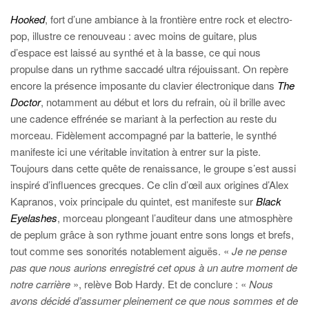
Hooked
, fort d’une ambiance à la frontière entre rock et electro-
pop, illustre ce renouveau : avec moins de guitare, plus
d’espace est laissé au synthé et à la basse, ce qui nous
propulse dans un rythme saccadé ultra réjouissant. On repère
encore la présence imposante du clavier électronique dans
The
Doctor
, notamment au début et lors du refrain, où il brille avec
une cadence effrénée se mariant à la perfection au reste du
morceau. Fidèlement accompagné par la batterie, le synthé
manifeste ici une véritable invitation à entrer sur la piste.
Toujours dans cette quête de renaissance, le groupe s’est aussi
inspiré d’influences grecques. Ce clin d’œil aux origines d’Alex
Kapranos, voix principale du quintet, est manifeste sur
Black
Eyelashes
, morceau plongeant l’auditeur dans une atmosphère
de peplum grâce à son rythme jouant entre sons longs et brefs,
tout comme ses sonorités notablement aiguës. «
Je ne pense
pas que nous aurions enregistré cet opus à un autre moment de
notre carrière
», relève Bob Hardy. Et de conclure : «
Nous
avons décidé d’assumer pleinement ce que nous sommes et de