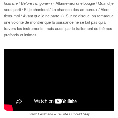
hold me
/
Before I’m gone
» (« Allume-moi une bougie / Quand je
serai parti / Et je chanterai / La chanson des amoureux / Alors,
tiens-moi / Avant que je ne parte »). Sur ce disque, on remarque
une volonté de montrer que la puissance ne se fait pas qu’à
travers les instruments, mais aussi par le traitement de thèmes
profonds et intimes.
Franz Ferdinand – Tell Me I Should Stay