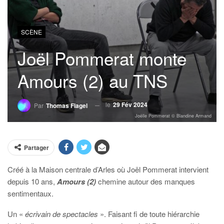
SCÈNE
Joël Pommerat monte
Amours (2) au TNS
le
29 Fév 2024
Par
Thomas Flagel
Joëlle Pommerat © Blandine Armand
Partager
Créé à la Maison centrale d’Arles où Joël Pommerat intervient
depuis 10 ans,
Amours (2)
chemine autour des manques
sentimentaux.
Un «
écrivain de spectacles
». Faisant fi de toute hiérarchie