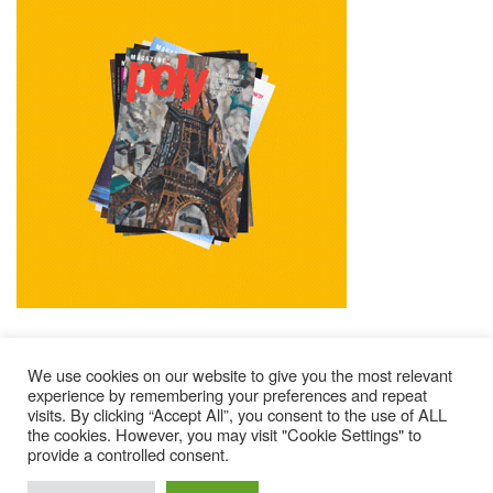
We use cookies on our website to give you the most relevant
experience by remembering your preferences and repeat
visits. By clicking “Accept All”, you consent to the use of ALL
Mentions Légales
Contacts
Où Trouver Poly ?
the cookies. However, you may visit "Cookie Settings" to
provide a controlled consent.
Lire Les Anciens N°
S’abonner À Poly
Qui Sommes-Nous ?
© 2025 – Magazine Poly – BKN