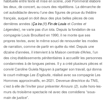
habituelle entre texte et mise en scène, Joël Pommerat élabore
les deux, de concert, au cours des répétitions. La démarche de
cet autodidacte devenu l’une des figures de proue du théâtre
français, auquel on doit deux des plus belles pièces de ces
dernières années (
Ça ira (1) Fin de Louis
et
Contes et
Légendes
), ne varie pas d’un iota. Depuis la fondation de sa
compagnie Louis Brouillard en 1990, il ne monte que ses
propres textes, avec le même souci de renouveler les modes
de narration, comme de partir en quête du réel. Depuis une
dizaine d’années, il intervient à la Maison centrale d’Arles, l’un
des cinq établissements pénitentiaires à accueillir les personnes
condamnées à de longues peines. Il y a créé plusieurs pièces et
convié Caroline Guiela Nguyen à partager son travail, qui donna
le court-métrage
Les Engloutis
, réalisé avec sa compagnie Les
Hommes approximatifs, en 2021. Devenue directrice du TNS,
c’est à elle de l’inviter pour présenter
Amours (2)
, suite hors-les-
murs du troisième spectacle né avec des comédiens “sous-
main de justice”.