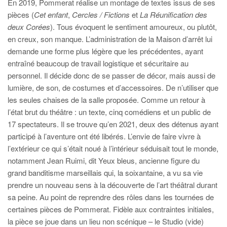
En 2019, Pommerat réalise un montage de textes issus de ses
pièces (
Cet enfant
,
Cercles / Fictions
et
La Réunification des
deux Corées
). Tous évoquent le sentiment amoureux, ou plutôt,
en creux, son manque. L’administration de la Maison d’arrêt lui
demande une forme plus légère que les précédentes, ayant
entraîné beaucoup de travail logistique et sécuritaire au
personnel. Il décide donc de se passer de décor, mais aussi de
lumière, de son, de costumes et d’accessoires. De n’utiliser que
les seules chaises de la salle proposée. Comme un retour à
l’état brut du théâtre : un texte, cinq comédiens et un public de
17 spectateurs. Il se trouve qu’en 2021, deux des détenus ayant
participé à l’aventure ont été libérés. L’envie de faire vivre à
l’extérieur ce qui s’était noué à l’intérieur séduisait tout le monde,
notamment Jean Ruimi, dit Yeux bleus, ancienne figure du
grand banditisme marseillais qui, la soixantaine, a vu sa vie
prendre un nouveau sens à la découverte de l’art théâtral durant
sa peine. Au point de reprendre des rôles dans les tournées de
certaines pièces de Pommerat. Fidèle aux contraintes initiales,
la pièce se joue dans un lieu non scénique – le Studio (vide)