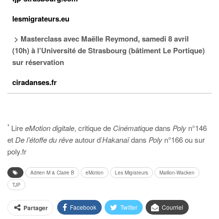
lesmigrateurs.eu
> Masterclass avec Maëlle Reymond, samedi 8 avril
(10h) à l’Université de Strasbourg (bâtiment Le Portique)
sur réservation
ciradanses.fr
*
Lire
eMotion digitale
, critique de
Cinématique
dans
Poly
n°146
et
De l’étoffe du rêve
autour d’
Hakanaï
dans
Poly
n°166 ou sur
poly.fr
Adrien M & Claire B
eMotion
Les Migrateurs
Maillon-Wacken
TJP
Facebook
Twitter
Courriel
Partager