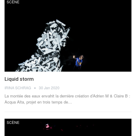
SCÈNE
Liquid storm
IRINA SCHRAG
30 Jan 2020
La montée des eaux envahit la dernière création d’Adrien M & Claire B :
Acqua Alta, projet en trois temps de…
SCÈNE