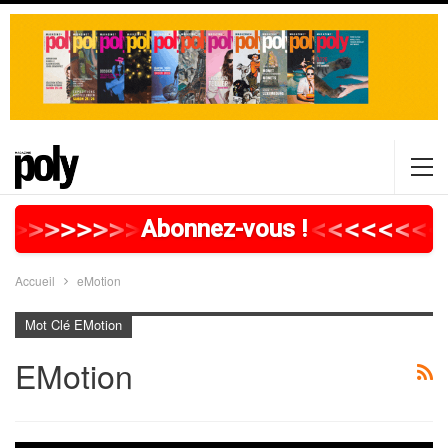
>
>
>
>
>
>
>
>
>
>
>
>
>
>
>
>
>
<
<
<
<
<
<
<
<
Abonnez-vous !
Accueil
eMotion
Mot Clé EMotion
EMotion