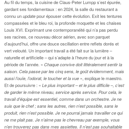
Au fil du temps, la cuisine de Claus-Peter Lumpp s’est épurée,
gardant ses fondamentaux : en 2024, la salle du restaurant a
connu un
update
pour épouser cette évolution. Exit les tentures
compassées et le bleu roi, la profonde moquette et les chaises
Louis XVI. Exprimant une contemporanéité qui n’a pas perdu
ses racines, ce nouveau décor aérien, avec son parquet
d’aujourd’hui, offre une douce oscillation entre reflets dorés et
vert velouté. Un important travail a été fait sur la lumière –
naturelle et artificielle – qui s’adapte à l’heure du jour et à la
période de l’année. «
Chaque convive doit littéralement sentir la
saison. Cela passe par les cinq sens, le goût évidemment, mais
aussi l’ouïe, l’odorat, le toucher et la vue
», explique le maestro.
Et de poursuivre : «
Le plus important – et le plus difficile –, c’est
de garder le même niveau, service après service. Pour cela, le
travail d’équipe est essentiel, comme dans un orchestre. Je ne
suis que le chef ; sans les autres, rien n’est possible, sans le
produit, rien n’est possible. Je ne pourrai jamais travailler ce qui
ne me plait pas. Je n’aime pas le chevreau par exemple, vous
n’en trouverez pas dans mes assiettes. Il n’est pas souhaitable