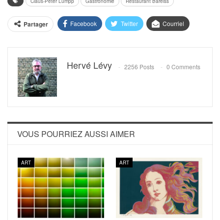
Claus-Peter Lumpp
Gastronomie
Restaurant Bareiss
Facebook
Twitter
Courriel
Partager
Hervé Lévy
2256 Posts
0 Comments
VOUS POURRIEZ AUSSI AIMER
ART
ART