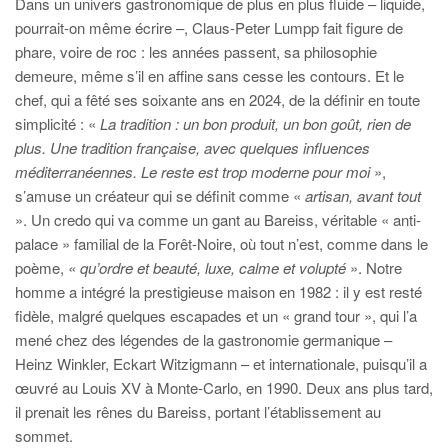
Dans un univers gastronomique de plus en plus fluide – liquide,
pourrait-on même écrire –, Claus-Peter Lumpp fait figure de
phare, voire de roc : les années passent, sa philosophie
demeure, même s’il en affine sans cesse les contours. Et le
chef, qui a fêté ses soixante ans en 2024, de la définir en toute
simplicité : «
La tradition : un bon produit, un bon goût, rien de
plus. Une tradition française, avec quelques influences
méditerranéennes. Le reste est trop moderne pour moi
»,
s’amuse un créateur qui se définit comme «
artisan, avant tout
». Un credo qui va comme un gant au Bareiss, véritable « anti-
palace » familial de la Forêt-Noire, où tout n’est, comme dans le
poème,
« qu’ordre et beauté, luxe, calme et volupté
». Notre
homme a intégré la prestigieuse maison en 1982 : il y est resté
fidèle, malgré quelques escapades et un « grand tour », qui l’a
mené chez des légendes de la gastronomie germanique –
Heinz Winkler, Eckart Witzigmann – et internationale, puisqu’il a
œuvré au Louis XV à Monte-Carlo, en 1990. Deux ans plus tard,
il prenait les rênes du Bareiss, portant l’établissement au
sommet.