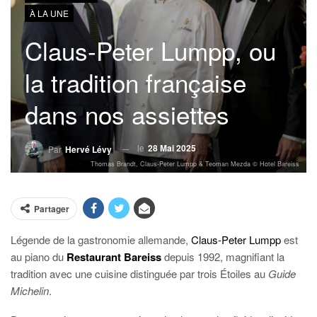
À LA UNE
Claus-Peter Lumpp, ou
la tradition française
dans nos assiettes
le
28 Mai 2025
Par
Hervé Lévy
Thomas Brandt, Claus-Peter Lumpp & Teoman Mezda © Hotel Bareiss
Partager
Légende de la gastronomie allemande,
Claus-Peter Lumpp
est
au piano du
Restaurant Bareiss
depuis 1992, magnifiant la
tradition avec une cuisine distinguée par trois Étoiles au
Guide
Michelin
.