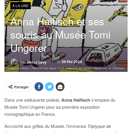
À LA UNE
Anna Haifisch et ses
souris au Musée Tomi
Ungerer
le
29 Fév 2024
Par
Hervé Lévy
our Clinique von Spatz / Platte für Von Spatz, 2015. Collection de l’artiste / Sammlung der Künstlerin
Partager
Dans une séduisante poésie,
Anna Haifisch
s’empare du
Musée Tomi Ungerer pour sa première exposition
monographique en France.
Accroché aux grilles du Musée, l’immense
Triptyque de