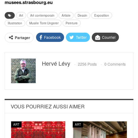
musees.strasbourg.eu
Art
Art contemporain
Artiste
Dessin
Exposition
Illustration
Musée Tomi Ungerer
Peinture
Facebook
Twitter
Courriel
Partager
Hervé Lévy
2256 Posts
0 Comments
VOUS POURRIEZ AUSSI AIMER
ART
ART