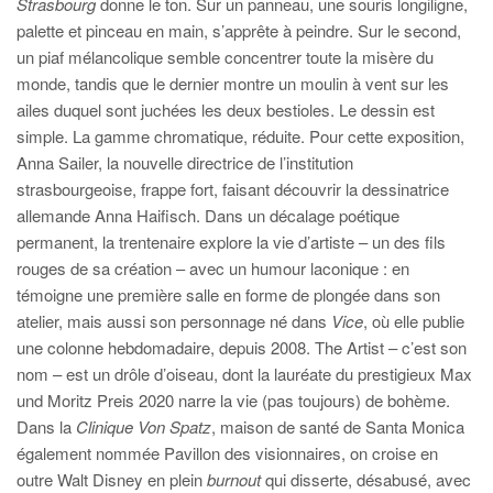
Strasbourg
donne le ton. Sur un panneau, une souris longiligne,
palette et pinceau en main, s’apprête à peindre. Sur le second,
un piaf mélancolique semble concentrer toute la misère du
monde, tandis que le dernier montre un moulin à vent sur les
ailes duquel sont juchées les deux bestioles. Le dessin est
simple. La gamme chromatique, réduite. Pour cette exposition,
Anna Sailer, la nouvelle directrice de l’institution
strasbourgeoise, frappe fort, faisant découvrir la dessinatrice
allemande Anna Haifisch. Dans un décalage poétique
permanent, la trentenaire explore la vie d’artiste – un des fils
rouges de sa création – avec un humour laconique : en
témoigne une première salle en forme de plongée dans son
atelier, mais aussi son personnage né dans
Vice
, où elle publie
une colonne hebdomadaire, depuis 2008. The Artist – c’est son
nom – est un drôle d’oiseau, dont la lauréate du prestigieux Max
und Moritz Preis 2020 narre la vie (pas toujours) de bohème.
Dans la
Clinique Von Spatz
, maison de santé de Santa Monica
également nommée Pavillon des visionnaires, on croise en
outre Walt Disney en plein
burnout
qui disserte, désabusé, avec