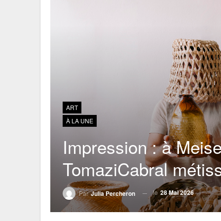
ART
À LA UNE
Impression : à Meise
TomaziCabral métiss
le
28 Mai 2026
Par
Julia Percheron