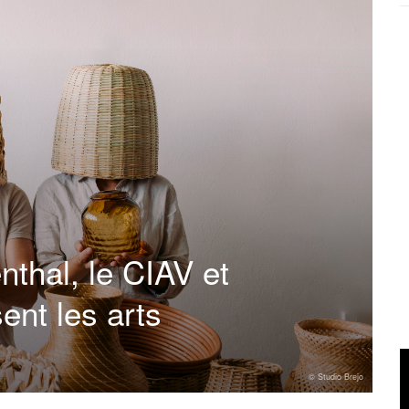
nthal, le CIAV et
ent les arts
© Studio Brejo