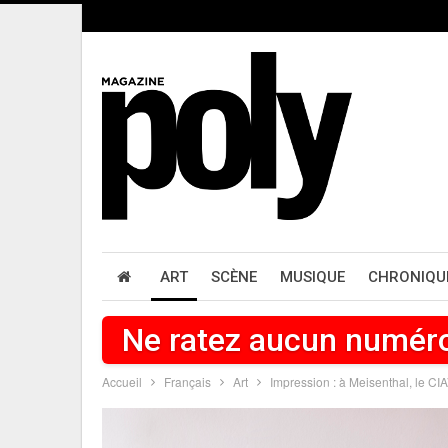
ART
SCÈNE
MUSIQUE
CHRONIQU
Ne ratez aucun numér
Accueil
Français
Art
Impression : à Meisenthal, le CI