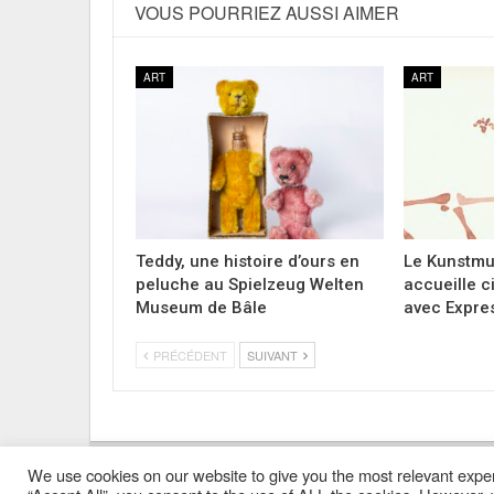
VOUS POURRIEZ AUSSI AIMER
ART
ART
Teddy, une histoire d’ours en
Le Kunstmu
peluche au Spielzeug Welten
accueille c
Museum de Bâle
avec Expres
PRÉCÉDENT
SUIVANT
We use cookies on our website to give you the most relevant exper
Mentions Légales
Contacts
Où Trouver Poly ?