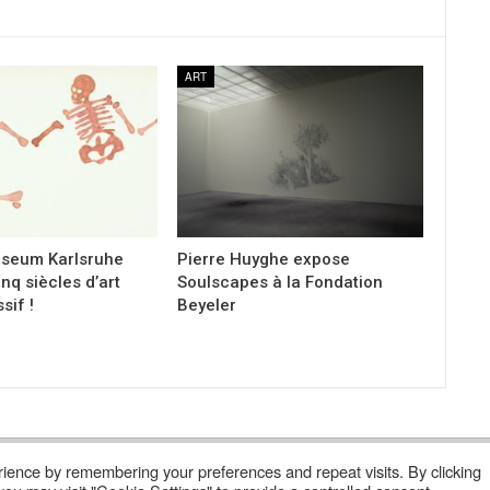
ART
seum Karlsruhe
Pierre Huyghe expose
inq siècles d’art
Soulscapes à la Fondation
sif !
Beyeler
ience by remembering your preferences and repeat visits. By clicking
Lire Les Anciens N°
S’abonner À Poly
Qui Sommes-Nous ?