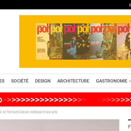
ES
SOCIÉTÉ
DESIGN
ARCHITECTURE
GASTRONOMIE
o
>
>
>
>
>
>
>
>
>
>
>
>
>
>
>
>
>
>
>
>
>
>
>
>
>
>
AV et TomaziCabral métissent les arts
F