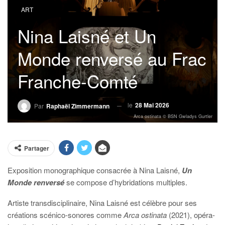
ART
Nina Laisné et Un
Monde renversé au Frac
Franche-Comté
le
28 Mai 2026
Par
Raphaël Zimmermann
Arca ostinata © BSN Gwladys Gurtler
Partager
Exposition monographique consacrée à Nina Laisné,
Un
Monde renversé
se compose d’hybridations multiples.
Artiste transdisciplinaire, Nina Laisné est célèbre pour ses
créations scénico-sonores comme
Arca ostinata
(2021), opéra-