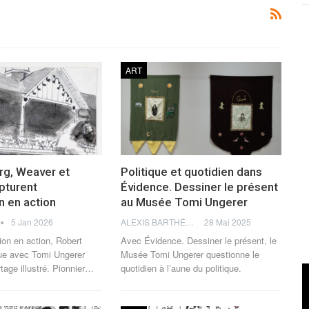
ART
rg, Weaver et
Politique et quotidien dans
pturent
Évidence. Dessiner le présent
on en action
au Musée Tomi Ungerer
5 Jan 2026
ALEXIS BARTHÉLÉMY
28 Mai 2025
tion en action, Robert
Avec Évidence. Dessiner le présent, le
ue avec Tomi Ungerer
Musée Tomi Ungerer questionne le
tage illustré.
Pionnier
…
quotidien à l’aune du politique.