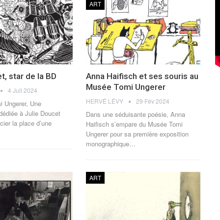
ART
t, star de la BD
Anna Haifisch et ses souris au
Musée Tomi Ungerer
4 Juil 2024
HERVÉ LÉVY
29 Fév 2024
 Ungerer, Une
dédiée à Julie Doucet
Dans une séduisante poésie, Anna
cier la place d’une
Haifisch s’empare du Musée Tomi
Ungerer pour sa première exposition
monographique
…
ART