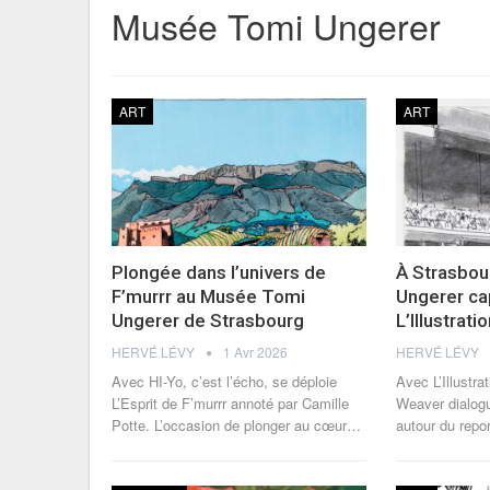
Musée Tomi Ungerer
ART
ART
Plongée dans l’univers de
À Strasbou
F’murrr au Musée Tomi
Ungerer ca
Ungerer de Strasbourg
L’Illustrati
HERVÉ LÉVY
1 Avr 2026
HERVÉ LÉVY
Avec HI-Yo, c’est l’écho, se déploie
Avec L’Illustra
L’Esprit de F’murrr annoté par Camille
Weaver dialog
Potte. L’occasion de plonger au cœur
…
autour du repor