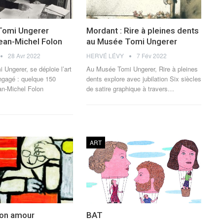
Tomi Ungerer
Mordant : Rire à pleines dents
Jean-Michel Folon
au Musée Tomi Ungerer
28 Avr 2022
HERVÉ LÉVY
7 Fév 2022
Ungerer, se déploie l’art
Au Musée Tomi Ungerer, Rire à pleines
ngagé : quelque 150
dents explore avec jubilation Six siècles
an-Michel Folon
de satire graphique à travers
…
ART
mon amour
BAT