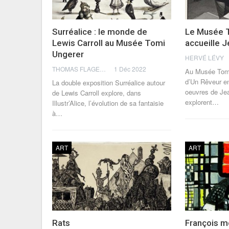
Surréalice : le monde de
Le Musée 
Lewis Carroll au Musée Tomi
accueille 
Ungerer
HERVÉ LÉVY
THOMAS FLAGEL
1 Déc 2022
Au Musée Tomi 
d’Un Rêveur e
La double exposition Surréalice autour
oeuvres de Je
de Lewis Carroll explore, dans
explorent
…
Illustr’Alice, l’évolution de sa fantaisie
à
…
ART
ART
Rats
François 