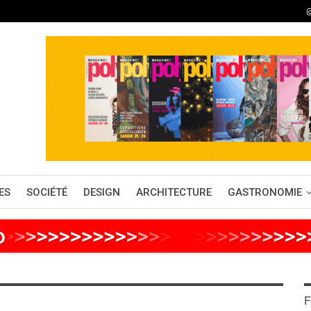
ES
SOCIÉTÉ
DESIGN
ARCHITECTURE
GASTRONOMIE
o
>
>
>
>
>
>
>
>
>
>
>
>
>
>
>
>
>
>
>
>
>
>
>
>
>
F