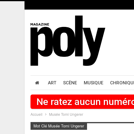
ART
SCÈNE
MUSIQUE
CHRONIQU
Ne ratez aucun numér
Accueil
Musée Tomi Ungerer
Mot Clé Musée Tomi Ungerer