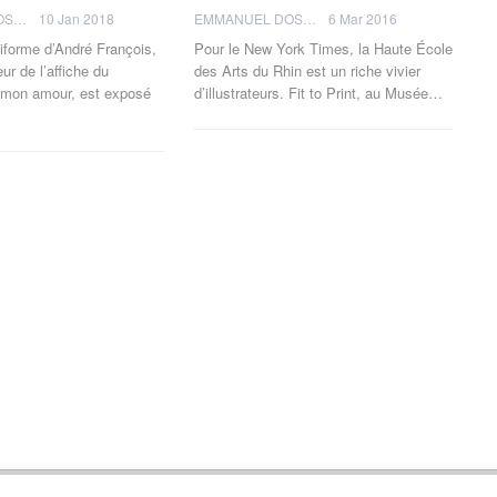
EMMANUEL DOSDA
10 Jan 2018
EMMANUEL DOSDA
6 Mar 2016
éiforme d’André François,
Pour le New York Times, la Haute École
eur de l’affiche du
des Arts du Rhin est un riche vivier
 mon amour, est exposé
d’illustrateurs. Fit to Print, au Musée…