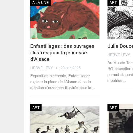
À LA UNE
ART
Enfantillages : des ouvrages
Julie Douce
illustrés pour la jeunesse
HERVÉ LÉVY
d’Alsace
Au Musée Tomi
HERVÉ LÉVY
29 Jan 2025
Rétrospection 
permet d’appré
Exposition bicéphale, Enfantillages
créatrice…
explore la place de l’Alsace dans la
création d’ouvrages illustrés pour la
…
ART
ART