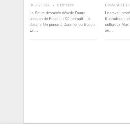
SUZI VIEIRA
2 Oct 2020
La Satire dessinée dévoile l’autre
Le travail prot
passion de Friedrich Dürrenmatt : le
illustrateur aut
dessin. On pense à Daumier ou Bosch.
sulfureux Max
En…
au…