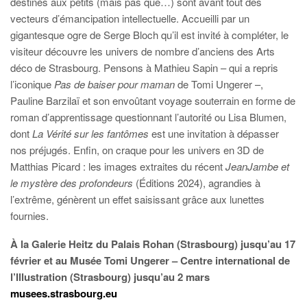
destinés aux petits (mais pas que…) sont avant tout des
vecteurs d’émancipation intellectuelle. Accueilli par un
gigantesque ogre de Serge Bloch qu’il est invité à compléter, le
visiteur découvre les univers de nombre d’anciens des Arts
déco de Strasbourg. Pensons à Mathieu Sapin – qui a repris
l’iconique
Pas de baiser pour maman
de Tomi Ungerer –,
Pauline Barzilaï et son envoûtant voyage souterrain en forme de
roman d’apprentissage questionnant l’autorité ou Lisa Blumen,
dont
La Vérité sur les fantômes
est une invitation à dépasser
nos préjugés. Enfin, on craque pour les univers en 3D de
Matthias Picard : les images extraites du récent
JeanJambe et
le mystère des profondeurs
(Éditions 2024), agrandies à
l’extrême, génèrent un effet saisissant grâce aux lunettes
fournies.
À la Galerie Heitz du Palais Rohan (Strasbourg) jusqu’au 17
février et au Musée Tomi Ungerer – Centre international de
l’Illustration (Strasbourg) jusqu’au 2 mars
musees.strasbourg.eu