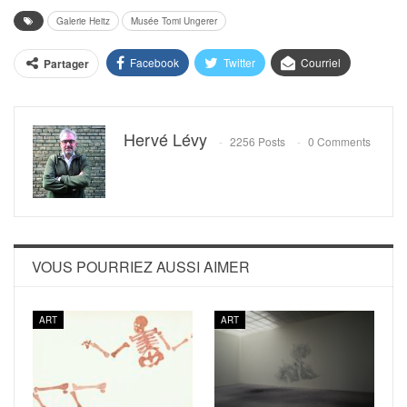
Galerie Heitz
Musée Tomi Ungerer
Facebook
Twitter
Courriel
Partager
Hervé Lévy
2256 Posts
0 Comments
VOUS POURRIEZ AUSSI AIMER
ART
ART