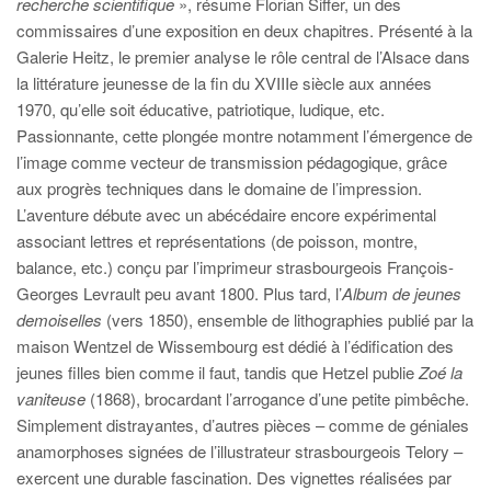
recherche scientifique
», résume Florian Siffer, un des
commissaires d’une exposition en deux chapitres. Présenté à la
Galerie Heitz, le premier analyse le rôle central de l’Alsace dans
la littérature jeunesse de la fin du XVIIIe siècle aux années
1970, qu’elle soit éducative, patriotique, ludique, etc.
Passionnante, cette plongée montre notamment l’émergence de
l’image comme vecteur de transmission pédagogique, grâce
aux progrès techniques dans le domaine de l’impression.
L’aventure débute avec un abécédaire encore expérimental
associant lettres et représentations (de poisson, montre,
balance, etc.) conçu par l’imprimeur strasbourgeois François-
Georges Levrault peu avant 1800. Plus tard, l’
Album de jeunes
demoiselles
(vers 1850), ensemble de lithographies publié par la
maison Wentzel de Wissembourg est dédié à l’édification des
jeunes filles bien comme il faut, tandis que Hetzel publie
Zoé la
vaniteuse
(1868), brocardant l’arrogance d’une petite pimbêche.
Simplement distrayantes, d’autres pièces – comme de géniales
anamorphoses signées de l’illustrateur strasbourgeois Telory –
exercent une durable fascination. Des vignettes réalisées par