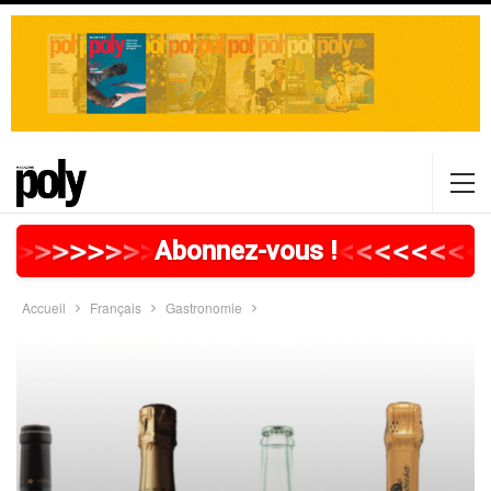
>
>
>
>
>
>
>
>
>
>
>
>
>
>
>
>
>
<
<
<
<
<
<
<
<
Abonnez-vous !
Accueil
Français
Gastronomie