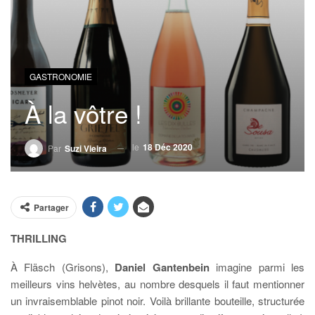
GASTRONOMIE
À la vôtre !
le
18 Déc 2020
Par
Suzi Vieira
Partager
THRILLING
À Fläsch (Grisons),
Daniel Gantenbein
imagine parmi les
meilleurs vins helvètes, au nombre desquels il faut mentionner
un invraisemblable pinot noir. Voilà brillante bouteille, structurée