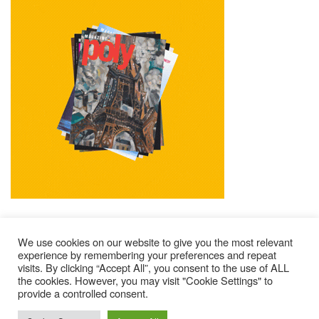
We use cookies on our website to give you the most relevant
experience by remembering your preferences and repeat
visits. By clicking “Accept All”, you consent to the use of ALL
Mentions Légales
Contacts
Où Trouver Poly ?
the cookies. However, you may visit "Cookie Settings" to
provide a controlled consent.
Lire Les Anciens N°
S’abonner À Poly
Qui Sommes-Nous ?
© 2025 – Magazine Poly – BKN