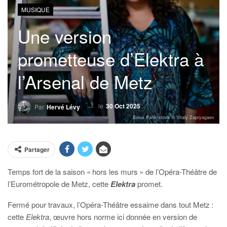
MUSIQUE
Une version
prometteuse d’Elektra à
l’Arsenal de Metz
le
30 Oct 2025
Par
Hervé Lévy
Elena Pankratova © Vitaly Zapryagaev
Partager
Temps fort de la saison « hors les murs » de l’Opéra-Théâtre de
l’Eurométropole de Metz, cette
Elektra
promet.
Fermé pour travaux, l’Opéra-Théâtre essaime dans tout Metz :
cette
Elektra
, œuvre hors norme ici donnée en version de