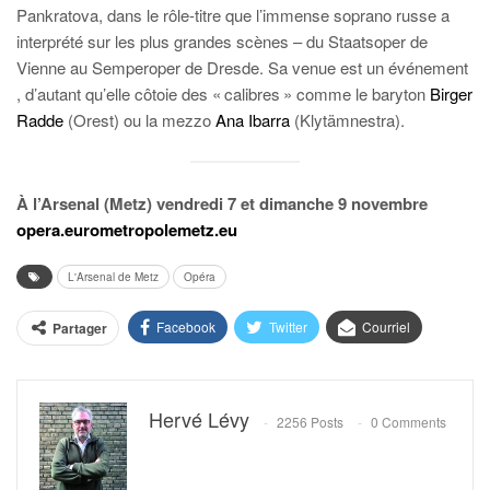
Pankratova, dans le rôle-titre que l’immense soprano russe a
interprété sur les plus grandes scènes – du Staatsoper de
Vienne au Semperoper de Dresde. Sa venue est un événement
, d’autant qu’elle côtoie des « calibres » comme le baryton
Birger
Radde
(Orest) ou la mezzo
Ana Ibarra
(Klytämnestra).
À l’Arsenal (Metz) vendredi 7 et dimanche 9 novembre
opera.eurometropolemetz.eu
L'Arsenal de Metz
Opéra
Facebook
Twitter
Courriel
Partager
Hervé Lévy
2256 Posts
0 Comments