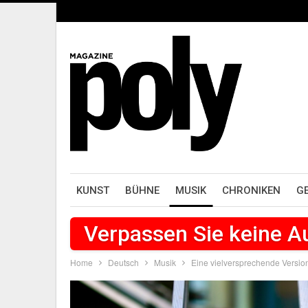
KUNST
BÜHNE
MUSIK
CHRONIKEN
G
Verpassen Sie keine 
Home
Deutsch
Musik
Eine vielversprechende Version