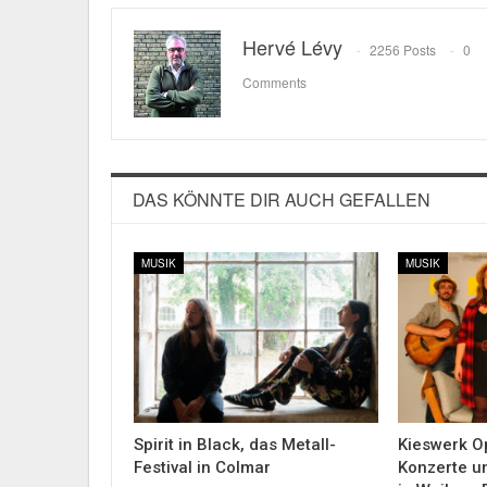
Hervé Lévy
2256 Posts
0
Comments
DAS KÖNNTE DIR AUCH GEFALLEN
MUSIK
MUSIK
Spirit in Black, das Metall-
Kieswerk Op
Festival in Colmar
Konzerte u