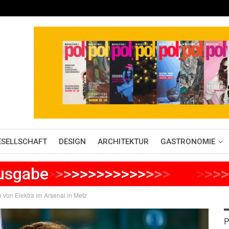
ESELLSCHAFT
DESIGN
ARCHITEKTUR
GASTRONOMIE
Ausgabe
>
>
>
>
>
>
>
>
>
>
>
>
>
>
>
>
>
>
>
>
>
 von Elektra im Arsenal in Metz
P