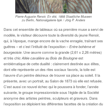
Pierre-Auguste Renoir, En été, 1868 Staatliche Museen
zu Berlin, Nationalgalerie bpk / Jörg P. Anders
Dans cet ensemble de tableaux où sa première muse a servi de
modèle, le visiteur découvre toute la diversité du jeune Renoir,
qui, à l’époque, mange encore de la vache enragée, traînant ses
guêtres – et c’est l’intitulé de l’exposition –
Entre bohème et
bourgeoisie
. Une œuvre comme la grande (2,61 x 2,26 mètres)
et très chic
Allée cavalière au Bois de Boulogne
est
emblématique de cette dualité : clairement destinée aux élites,
dont elle représente un des rites sociaux favoris, la toile est
l’œuvre d’un peintre désireux de trouver sa place au soleil. Il la
présente, avec un portrait, au Salon de 1873 où elle est refusée.
C’est aussi ce nouvel échec qui le poussera à fonder, l’année
suivante, le groupe impressionniste sous l’égide de la Société
anonyme des artistes peintres, sculpteurs et graveurs. Dans
l’exposition se déploient les différentes facettes de la création du