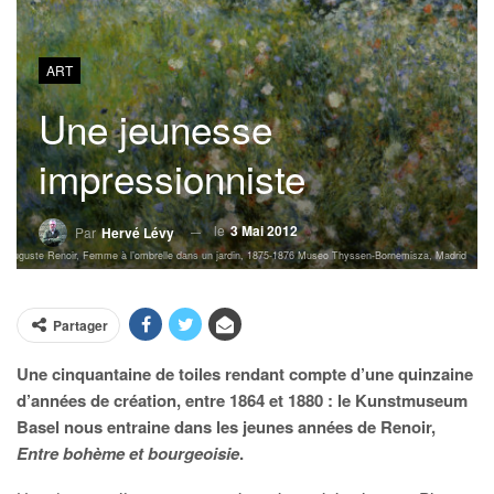
ART
Une jeunesse
impressionniste
le
3 Mai 2012
Par
Hervé Lévy
re-Auguste Renoir, Femme à l’ombrelle dans un jardin, 1875-1876 Museo Thyssen-Bornemisza, Madrid
Partager
Une cinquantaine de toiles rendant compte d’une quinzaine
d’années de création, entre 1864 et 1880 : le Kunstmuseum
Basel nous entraine dans les jeunes années de Renoir,
Entre bohème et bourgeoisie
.