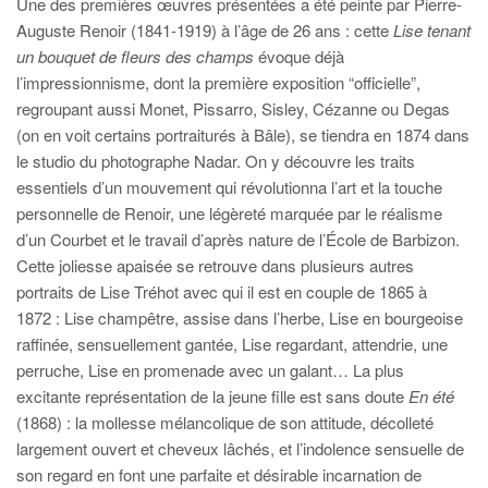
Une des premières œuvres présentées a été peinte par Pierre-
Auguste Renoir (1841-1919) à l’âge de 26 ans : cette
Lise tenant
un bouquet de fleurs des champs
évoque déjà
l’impressionnisme, dont la première exposition “officielle”,
regroupant aussi Monet, Pissarro, Sisley, Cézanne ou Degas
(on en voit certains portraiturés à Bâle), se tiendra en 1874 dans
le studio du photographe Nadar. On y découvre les traits
essentiels d’un mouvement qui révolutionna l’art et la touche
personnelle de Renoir, une légèreté marquée par le réalisme
d’un Courbet et le travail d’après nature de l’École de Barbizon.
Cette joliesse apaisée se retrouve dans plusieurs autres
portraits de Lise Tréhot avec qui il est en couple de 1865 à
1872 : Lise champêtre, assise dans l’herbe, Lise en bourgeoise
raffinée, sensuellement gantée, Lise regardant, attendrie, une
perruche, Lise en promenade avec un galant… La plus
excitante représentation de la jeune fille est sans doute
En été
(1868) : la mollesse mélancolique de son attitude, décolleté
largement ouvert et cheveux lâchés, et l’indolence sensuelle de
son regard en font une parfaite et désirable incarnation de