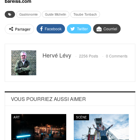
bareiss.com
Gastronomie
Guide Michelin
Traube Tonbach
Facebook
Twitter
Courriel
Partager
Hervé Lévy
2256 Posts
0 Comments
VOUS POURRIEZ AUSSI AIMER
ART
SCÈNE