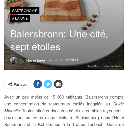
GASTRONOMIE
À LA UNE
Baiersbronn: Une cité,
sept étoiles
le
3 Juin 2021
Par
Hervé Lévy
René Riis / Traube Tronbach
Partager
Avec un peu moins de 15 000 habitants, Baiersbronn compte
une concentration de restaurants étoilés inégalée au
Guide
Michelin
. Toutes situées dans des hôtels, ces tables rayonnent :
deux sont pourvues d’une étoile, le Schlossberg dans l’Hôtel
Sackmann et la Köhlerstube à la Traube Tonbach. Dans ce