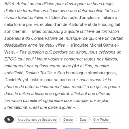
Bâle). Autant de
conditions pour développer un beau projet
d’offre de formation artistique avec une détermination forte au
niveau transfrontalier ».
L’idée d’un pôle d’ampleur similaire à
celui formé par les écoles d’art de Karlsruhe et de Fribourg fait
son chemin. «
Mais Strasbourg a ajouté la filière de formation
supérieure du Conservatoire de musique, ce qui crée un certain
déséquilibre entre les deux villes »,
s’inquiète Michel Samuel-
Weis.
« Pas question qu’il perdure car sinon, nous créerons un
EPCC tout seul !
Nous voulons conserver toutes nos filières,
notamment nos options communes (Art et Son) et notre
spécificité, l’option Textile. »
Son homologue strasbourgeois,
Daniel Payot, estime pour sa part que «
nous avons ici la
chance de créer un instrument plus réceptif à ce qui se passe
dans le milieu artistique en général, affichant une offre de
formation plurielle et rigoureuse pour compter sur le plan
international. C’est une carte à jouer ».
Arts décoratifs de Strasbourg
Dossier
Ésad
Otto Teichert