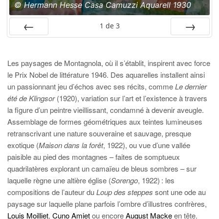
© Hermann Hesse Casa Camuzzi Aquarell 1930
1
de
3
PRÉC
SUIV.
Les paysages de Montagnola, où il s’établit, inspirent avec force
le Prix Nobel de littérature 1946. Des aquarelles installent ainsi
un passionnant jeu d’échos avec ses récits, comme
Le dernier
été de Klingsor
(1920), variation sur l’art et l’existence à travers
la figure d’un peintre vieillissant, condamné à devenir aveugle.
Assemblage de formes géométriques aux teintes lumineuses
retranscrivant une nature souveraine et sauvage, presque
exotique (
Maison dans la forêt
, 1922), ou vue d’une vallée
paisible au pied des montagnes – faites de somptueux
quadrilatères explorant un camaïeu de bleus sombres – sur
laquelle règne une altière église (
Sorengo
, 1922) : les
compositions de l’auteur du
Loup des steppes
sont une ode au
paysage sur laquelle plane parfois l’ombre d’illustres confrères,
Louis Moilliet
,
Cuno Amiet
ou encore
August Macke
en tête.