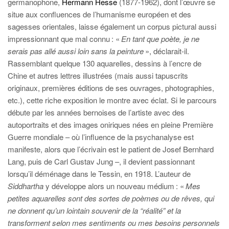
germanophone,
Hermann Hesse
(1877-1962), dont l’œuvre se
situe aux confluences de l’humanisme européen et des
sagesses orientales, laisse également un corpus pictural aussi
impressionnant que mal connu : «
En tant que poète, je ne
serais pas allé aussi loin sans la peinture
», déclarait-il.
Rassemblant quelque 130 aquarelles, dessins à l’encre de
Chine et autres lettres illustrées (mais aussi tapuscrits
originaux, premières éditions de ses ouvrages, photographies,
etc.), cette riche exposition le montre avec éclat. Si le parcours
débute par les années bernoises de l’artiste avec des
autoportraits et des images oniriques nées en pleine Première
Guerre mondiale – où l’influence de la psychanalyse est
manifeste, alors que l’écrivain est le patient de Josef Bernhard
Lang, puis de Carl Gustav Jung –, il devient passionnant
lorsqu’il déménage dans le Tessin, en 1918. L’auteur de
Siddhartha
y développe alors un nouveau médium : «
Mes
petites aquarelles sont des sortes de poèmes ou de rêves, qui
ne donnent qu’un lointain souvenir de la “réalité” et la
transforment selon mes sentiments ou mes besoins personnels