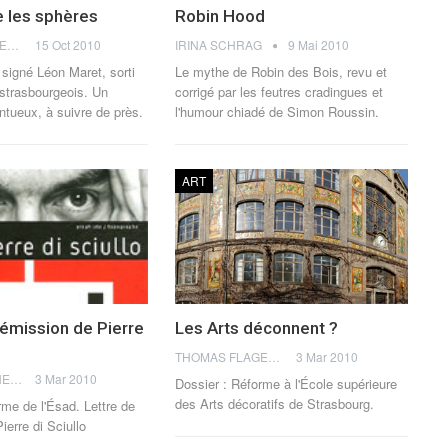
e les sphères
Robin Hood
THOMAS FLAGEL
15 Oct 2010
IRINA SCHRAG
9 Mai 2010
 signé Léon Maret, sorti
Le mythe de Robin des Bois, revu et
strasbourgeois. Un
corrigé par les feutres cradingues et
lentueux, à suivre de près.
l'humour chiadé de Simon Roussin.
ART
démission de Pierre
Les Arts déconnent ?
THOMAS FLAGEL
3 Mar 2010
POLY MAGAZINE
3 Mar 2010
Dossier : Réforme à l'École supérieure
des Arts décoratifs de Strasbourg.
rme de l'Ésad. Lettre de
ierre di Sciullo