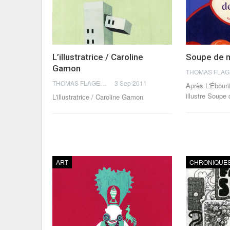
L’illustratrice / Caroline
Soupe de
Gamon
THOMAS FLAGEL
3 Sep 2011
Après L'Ébouri
illustre Soup
L'illustratrice / Caroline Gamon
ART
CHRONIQUE