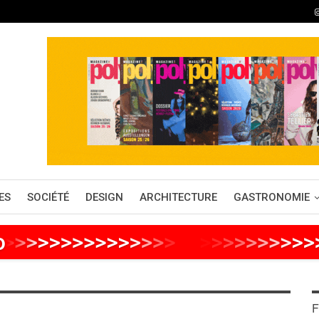
ES
SOCIÉTÉ
DESIGN
ARCHITECTURE
GASTRONOMIE
o
>
>
>
>
>
>
>
>
>
>
>
>
>
>
>
>
>
>
>
>
>
>
>
>
>
F