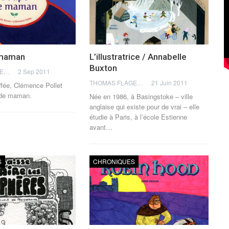
 maman
L’illustratrice / Annabelle
Buxton
THOMAS FLAGEL
2 Sep 2011
THOMAS FLAGEL
21 Juin 2011
ffée, Clémence Pollet
e de maman.
Née en 1986, à Basingstoke – ville
anglaise qui existe pour de vrai – elle
étudie à Paris, à l’école Estienne
avant…
S
CHRONIQUES