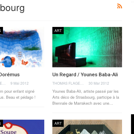
sbourg
S
ART
. Dorémus
Un Regard / Younes Baba-Ali
THOMAS FLAGEL
9 Mai 2012
THOMAS FLAGEL
30 Mar 2012
m pour enfant signé
Younes Baba-Ali, artiste passé par les
s. Beau et pédago !
Arts déco de Strasbourg, participe à la
Biennale de Marrakech avec une…
S
ART