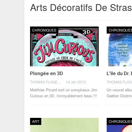
Arts Décoratifs De Stra
CHRONIQUES
CHRONIQUE
Plongée en 3D
L’île du Dr
THOMAS FLAGEL
14 Jan 2013
Matthias Picard sort un somptueux Jim
Un nouvel albu
Curious en 3D. Incroyablement beau !!!
Gaëtan Dorému
ART
CHRONIQUE