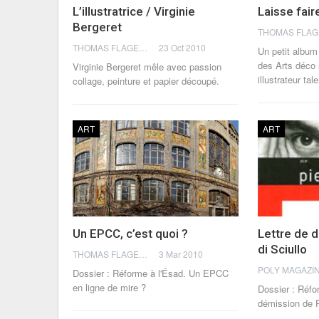
L’illustratrice / Virginie
Laisse fair
Bergeret
THOMAS FLAGEL
23 Oct 2010
Un petit album
des Arts déco 
Virginie Bergeret mêle avec passion
illustrateur ta
collage, peinture et papier découpé.
ART
ART
Un EPCC, c’est quoi ?
Lettre de 
di Sciullo
THOMAS FLAGEL
3 Mar 2010
Dossier : Réforme à l'Ésad. Un EPCC
en ligne de mire ?
Dossier : Réfo
démission de P