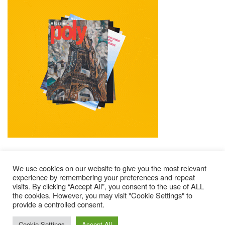
We use cookies on our website to give you the most relevant
experience by remembering your preferences and repeat
visits. By clicking “Accept All”, you consent to the use of ALL
Mentions Légales
Contacts
Où Trouver Poly ?
the cookies. However, you may visit "Cookie Settings" to
Lire Les Anciens N°
S’abonner À Poly
Qui Sommes-Nous ?
provide a controlled consent.
© 2025 – Magazine Poly – BKN
Cookie Settings
Accept All