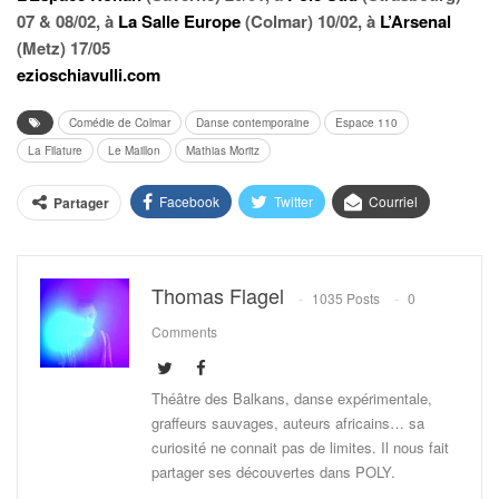
07 & 08/02, à
La Salle Europe
(Colmar) 10/02, à
L’Arsenal
(Metz) 17/05
ezioschiavulli.com
Comédie de Colmar
Danse contemporaine
Espace 110
La Filature
Le Maillon
Mathias Moritz
Facebook
Twitter
Courriel
Partager
Thomas Flagel
1035 Posts
0
Comments
Théâtre des Balkans, danse expérimentale,
graffeurs sauvages, auteurs africains… sa
curiosité ne connait pas de limites. Il nous fait
partager ses découvertes dans POLY.