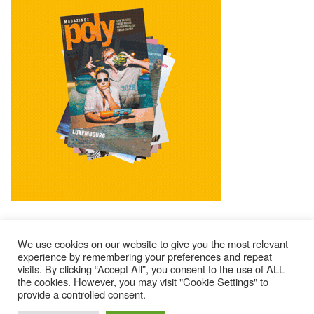
We use cookies on our website to give you the most relevant
experience by remembering your preferences and repeat
visits. By clicking “Accept All”, you consent to the use of ALL
Mentions Légales
Contacts
Où Trouver Poly ?
the cookies. However, you may visit "Cookie Settings" to
provide a controlled consent.
Lire Les Anciens N°
S’abonner À Poly
Qui Sommes-Nous ?
© 2025 – Magazine Poly – BKN