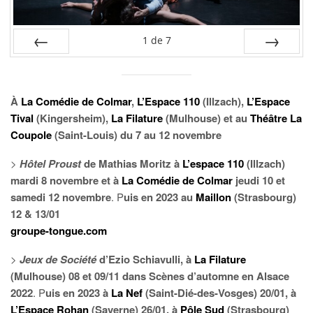
1
de
7
PRÉC
SUIV.
À
La Comédie de Colmar
,
L’Espace 110
(Illzach),
L’Espace
Tival
(Kingersheim),
La Filature
(Mulhouse) et au
Théâtre La
Coupole
(Saint-Louis) du 7 au 12 novembre
>
Hôtel Proust
de Mathias Moritz à
L’espace 110
(Illzach)
mardi 8 novembre et à
La Comédie de Colmar
jeudi 10 et
samedi 12 novembre
. P
uis en 2023 au
Maillon
(Strasbourg)
12 & 13/01
groupe-tongue.com
>
Jeux de Société
d’Ezio Schiavulli, à
La Filature
(Mulhouse) 08 et 09/11 dans Scènes d’automne en Alsace
2022
. P
uis en 2023 à
La Nef
(Saint-Dié-des-Vosges) 20/01, à
L’Espace Rohan
(Saverne) 26/01, à
Pôle Sud
(Strasbourg)