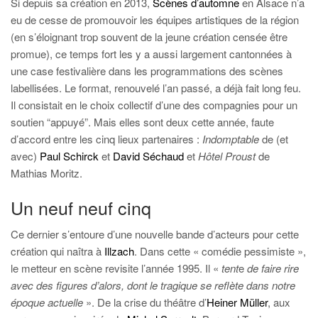
Si depuis sa création en 2013,
Scènes d’automne
en Alsace n’a
eu de cesse de promouvoir les équipes artistiques de la région
(en s’éloignant trop souvent de la jeune création censée être
promue), ce temps fort les y a aussi largement cantonnées à
une case festivalière dans les programmations des scènes
labellisées. Le format, renouvelé l’an passé, a déjà fait long feu.
Il consistait en le choix collectif d’une des compagnies pour un
soutien “appuyé”. Mais elles sont deux cette année, faute
d’accord entre les cinq lieux partenaires :
Indomptable
de (et
avec)
Paul Schirck
et
David Séchaud
et
Hôtel Proust
de
Mathias Moritz.
Un neuf neuf cinq
Ce dernier s’entoure d’une nouvelle bande d’acteurs pour cette
création qui naîtra à
Illzach
. Dans cette « comédie pessimiste »,
le metteur en scène revisite l’année 1995. Il «
tent
e
de faire rire
avec des figures d’alors, dont le tragique se reflète dans notre
époque actuelle
». De la crise du théâtre d’
Heiner Müller
, aux