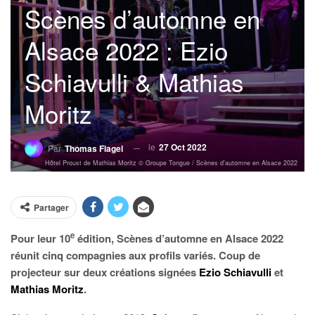
Scènes d’automne en
Alsace 2022 : Ezio
Schiavulli & Mathias
Moritz
le
27 Oct 2022
Par
Thomas Flagel
Hôtel Proust de Mathias Moritz © Groupe Tongue / Scènes d'automne en Alsace 2022
Partager
e
Pour leur 10
édition, Scènes d’automne en Alsace 2022
réunit cinq compagnies aux profils variés. Coup de
projecteur sur deux créations signées
Ezio Schiavulli
et
Mathias Moritz
.