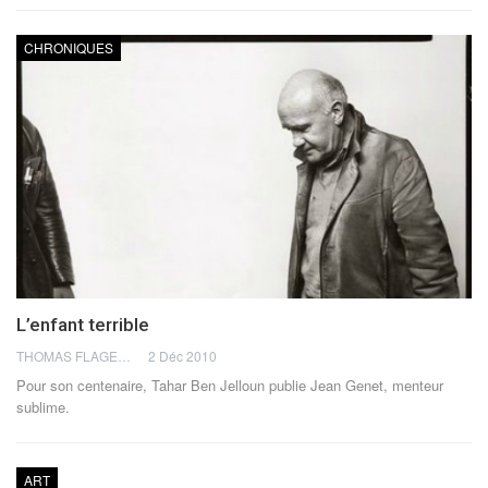
CHRONIQUES
L’enfant terrible
THOMAS FLAGEL
2 Déc 2010
Pour son centenaire, Tahar Ben Jelloun publie Jean Genet, menteur
sublime.
ART