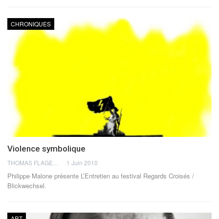
CHRONIQUES
Violence symbolique
THOMAS FLAGEL
1 Juin 2010
Philippe Malone présente L’Entretien au festival Regards Croisés /
Blickwechsel.
ART