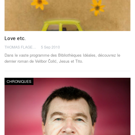
Love etc.
THOMAS FLAGEL
5 Sep 2010
Dans le vaste programme des Bibliothèques Idéales, découvrez le
dernier roman de Velibor Čolić, Jesus et Tito.
CHRONIQUES