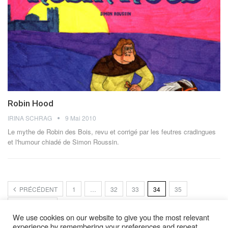
Robin Hood
IRINA SCHRAG
9 Mai 2010
Le mythe de Robin des Bois, revu et corrigé par les feutres cradingues
et l'humour chiadé de Simon Roussin.
PRÉCÉDENT
1
…
32
33
34
35
PROCHAIN
We use cookies on our website to give you the most relevant
experience by remembering your preferences and repeat