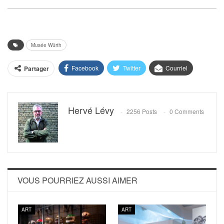
Musée Würth
Facebook
Twitter
Courriel
Partager
Hervé Lévy
2256 Posts
0 Comments
VOUS POURRIEZ AUSSI AIMER
ART
ART