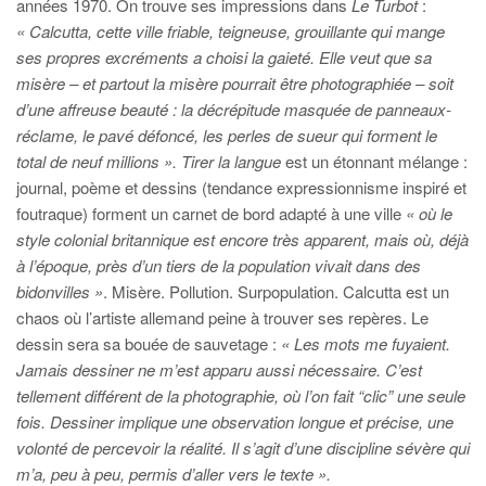
années 1970. On trouve ses impressions dans
Le Turbot
:
« Calcutta, cette ville friable, teigneuse, grouillante qui mange
ses propres excréments a choisi la gaieté. Elle veut que sa
misère – et partout la misère pourrait être photographiée – soit
d’une affreuse beauté : la décrépitude masquée de panneaux-
réclame, le pavé défoncé, les perles de sueur qui forment le
total de neuf millions ».
Tirer la langue
est un étonnant mélange :
journal, poème et dessins (tendance expressionnisme inspiré et
foutraque) forment un carnet de bord adapté à une ville
« où le
style colonial britannique est encore très apparent, mais où, déjà
à l’époque, près d’un tiers de la population vivait dans des
bidonvilles »
. Misère. Pollution. Surpopulation. Calcutta est un
chaos où l’artiste allemand peine à trouver ses repères. Le
dessin sera sa bouée de sauvetage :
« Les mots me fuyaient.
Jamais dessiner ne m’est apparu aussi nécessaire. C’est
tellement différent de la photographie, où l’on fait “clic” une seule
fois. Dessiner implique une observation longue et précise, une
volonté de percevoir la réalité. Il s’agit d’une discipline sévère qui
m’a, peu à peu, permis d’aller vers le texte ».