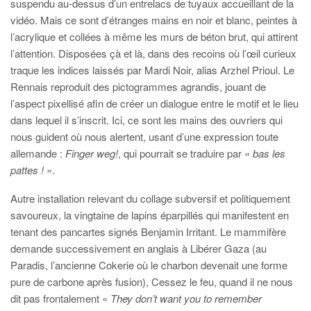
suspendu au-dessus d’un entrelacs de tuyaux accueillant de la
vidéo. Mais ce sont d’étranges mains en noir et blanc, peintes à
l’acrylique et collées à même les murs de béton brut, qui attirent
l’attention. Disposées çà et là, dans des recoins où l’œil curieux
traque les indices laissés par Mardi Noir, alias Arzhel Prioul. Le
Rennais reproduit des pictogrammes agrandis, jouant de
l’aspect pixellisé afin de créer un dialogue entre le motif et le lieu
dans lequel il s’inscrit. Ici, ce sont les mains des ouvriers qui
nous guident où nous alertent, usant d’une expression toute
allemande :
Finger weg!
, qui pourrait se traduire par «
bas les
pattes !
».
Autre installation relevant du collage subversif et politiquement
savoureux, la vingtaine de lapins éparpillés qui manifestent en
tenant des pancartes signés Benjamin Irritant. Le mammifère
demande successivement en anglais à Libérer Gaza (au
Paradis, l’ancienne Cokerie où le charbon devenait une forme
pure de carbone après fusion), Cessez le feu, quand il ne nous
dit pas frontalement «
They don’t want you to remember