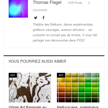
Thomas Flagel
1035 Posts
0
Comments
Théâtre des Balkans, danse expérimentale,
graffeurs sauvages, auteurs africains… sa
curiosité ne connait pas de limites. Il nous fait
partager ses découvertes dans POLY.
VOUS POURRIEZ AUSSI AIMER
ART
ART
Urban Art Biennale au
Hydroscape, somptueux