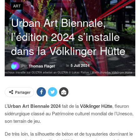
ART
Urban Art Biennale,
l’édition 2024 s’installe
dans la Völklinger Hütte
le
5 Juil 2024
Par
Thomas Flagel
 Preschoux travaille sur GUZRA arbeitet an GUZRA © Lukas Ratius / Weltkulturerbe Völklinger Hütte
Partager
L’
Urban Art Biennale 2024
fait de la
Völklinger Hütte
, fleuron
sidérurgique classé au Patrimoine culturel mondial de l’Unesco,
son terrain de jeu.
De très loin, la silhouette de béton et de tuyauteries dominant le