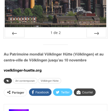
1
de
2
PRÉC
SUIV.
Au Patrimoine mondial Völklinger Hütte (Völklingen) et au
centre-ville de Völklingen jusqu’au 10 novembre
voelklinger-huette.org
Art contemporain
Völklinger Hütte
Facebook
Twitter
Courriel
Partager