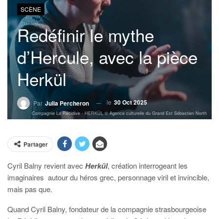
SCÈNE
Redéfinir le mythe
d’Hercule, avec la pièce
Herkül
le
30 Oct 2025
Par
Julia Percheron
Compagnie La Récidive - HERKÜL © Agence culturelle du Grand Est Sébastien North
Partager
Cyril Balny revient avec
Herkül
, création interrogeant les
imaginaires
autour du héros grec, personnage viril et invincible,
mais pas que.
Quand Cyril Balny, fondateur de la compagnie strasbourgeoise