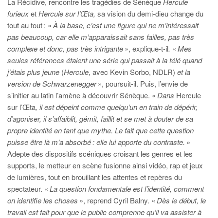
La Récidive, rencontre les tragédies de Sénèque
Hercule
furieux
et
Hercule sur l’Œta,
sa vision du demi-dieu change du
tout au tout : «
À la base, c’est une figure qui ne m’intéressait
pas beaucoup, car elle m’apparaissait sans failles, pas très
complexe et donc, pas très intrigante
», explique-t-il
.
«
Mes
seules références étaient une série
qui passait à la télé quand
j’étais plus jeune
(
Hercule
, avec Kevin Sorbo, NDLR)
et la
version de Schwarzenegger
», poursuit-il. Puis, l’envie de
s’initier au latin l’amène à découvrir Sénèque. «
Dans
Hercule
sur l’Œta
, il est dépeint comme quelqu’un en train de dépérir,
d’agoniser, il s’affaiblit, gémit, faillit et se met à douter de sa
propre identité en tant que mythe. Le fait que cette question
puisse être là m’a absorbé : elle lui apporte du contraste.
»
Adepte des dispositifs scéniques croisant les genres et les
supports, le metteur en scène fusionne ainsi vidéo, rap et jeux
de lumières, tout en brouillant les attentes et repères du
spectateur. «
La question fondamentale est l’identité, comment
on identifie les choses
», reprend Cyril Balny.
«
Dès le début, le
travail est fait pour que le public comprenne qu’il va assister à