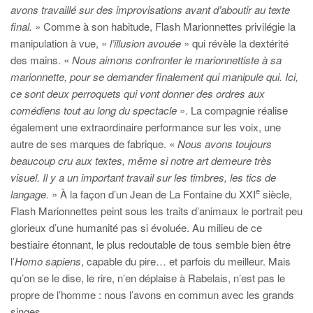
avons travaillé sur des improvisations avant d’aboutir au texte
final.
»
Comme à son habitude, Flash Marionnettes privilégie la
manipulation à vue, «
l’illusion avouée
» qui révèle la dextérité
des mains. «
Nous aimons confronter le marionnettiste à sa
marionnette, pour se demander finalement qui manipule qui. Ici,
ce sont deux perroquets qui vont donner des ordres aux
comédiens tout au long du spectacle
». La compagnie réalise
également une extraordinaire performance sur les voix, une
autre de ses marques de fabrique. «
Nous avons toujours
beaucoup cru aux textes, même si notre art demeure très
visuel. Il y a un important travail sur les timbres, les tics de
e
langage.
»
À la façon d’un Jean de La Fontaine du XXI
siècle,
Flash Marionnettes peint sous les traits d’animaux le portrait peu
glorieux d’une humanité pas si évoluée. Au milieu de ce
bestiaire étonnant, le plus redoutable de tous semble bien être
l’
Homo sapiens
, capable du pire… et parfois du meilleur. Mais
qu’on se le dise, le rire, n’en déplaise à Rabelais, n’est pas le
propre de l’homme : nous l’avons en commun avec les grands
singes.