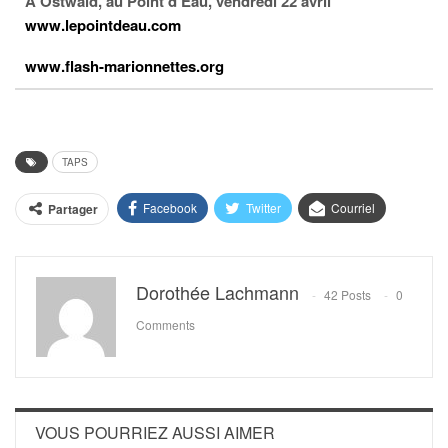
À Ostwald, au Point d’Eau, vendredi 22 avril
www.lepointdeau.com
www.flash-marionnettes.org
TAPS
Facebook
Twitter
Courriel
Partager
Dorothée Lachmann
42 Posts
0
Comments
VOUS POURRIEZ AUSSI AIMER