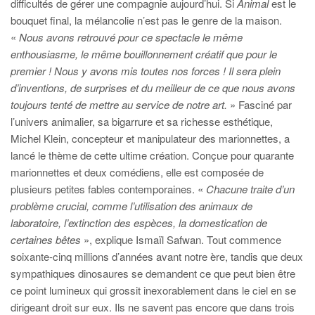
difficultés de gérer une compagnie aujourd’hui. Si
Animal
est le
bouquet final, la mélancolie n’est pas le genre de la maison.
«
Nous avons retrouvé pour ce spectacle le même
enthousiasme, le même bouillonnement créatif que pour le
premier ! Nous y avons mis toutes nos forces ! Il sera
plein
d’inventions, de surprises et du meilleur de ce que nous avons
toujours tenté de mettre au service de notre art.
»
Fasciné par
l’univers animalier, sa bigarrure et sa richesse esthétique,
Michel Klein, concepteur et manipulateur des marionnettes, a
lancé le thème de cette ultime création. Conçue pour quarante
marionnettes et deux comédiens, elle est composée de
plusieurs petites fables contemporaines. «
Chacune traite d’un
problème crucial, comme l’utilisation des animaux de
laboratoire, l’extinction des espèces, la domestication de
certaines bêtes
», explique Ismaïl Safwan. Tout commence
soixante-cinq millions d’années avant notre ère, tandis que deux
sympathiques dinosaures se demandent ce que peut bien être
ce point lumineux qui grossit inexorablement dans le ciel en se
dirigeant droit sur eux. Ils ne savent pas encore que dans trois