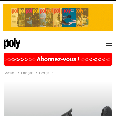
>
>
>
>
>
>
>
>
>
>
>
>
>
>
>
>
>
<
<
<
<
<
<
<
<
Abonnez-vous !
Accueil
Français
Design