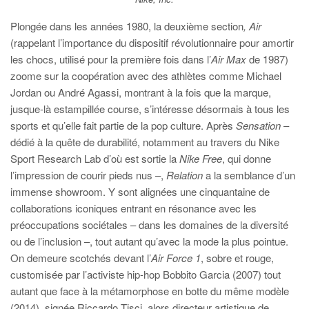
Plongée dans les années 1980, la deuxième section
, Air
(rappelant l’importance du dispositif révolutionnaire pour amortir
les chocs, utilisé pour la première fois dans l’
Air Max
de 1987)
zoome sur la coopération avec des athlètes comme Michael
Jordan ou André Agassi, montrant à la fois que la marque,
jusque-là estampillée course, s’intéresse désormais à tous les
sports et qu’elle fait partie de la pop culture. Après
Sensation
–
dédié à la quête de durabilité, notamment au travers du Nike
Sport Research Lab d’où est sortie la
Nike Free
, qui donne
l’impression de courir pieds nus –,
Relation
a la semblance d’un
immense showroom. Y sont alignées une cinquantaine de
collaborations iconiques entrant en résonance avec les
préoccupations sociétales – dans les domaines de la diversité
ou de l’inclusion –, tout autant qu’avec la mode la plus pointue.
On demeure scotchés devant l’
Air Force 1
, sobre et rouge,
customisée par l’activiste hip-hop Bobbito Garcia (2007) tout
autant que face à la métamorphose en botte du même modèle
(2014), signée Riccardo Tisci, alors directeur artistique de