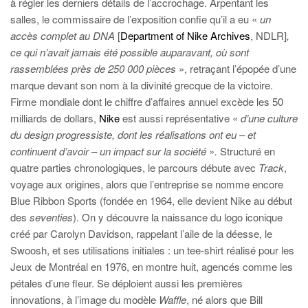
à régler les derniers détails de l’accrochage. Arpentant les
salles, le commissaire de l’exposition confie qu’il a eu «
un
accès complet au DNA
[
Department of Nike Archives
, NDLR]
,
ce qui n’avait jamais été possible auparavant, où sont
rassemblées près de 250 000 pièces
», retraçant l’épopée d’une
marque devant son nom à la divinité grecque de la victoire.
Firme mondiale dont le chiffre d’affaires annuel excède les 50
milliards de dollars,
Nike
est aussi représentative «
d’une culture
du design progressiste, dont les réalisations ont eu – et
continuent d’avoir – un impact sur la société
»
.
Structuré en
quatre parties chronologiques, le parcours débute avec
Track
,
voyage aux origines, alors que l’entreprise se nomme encore
Blue Ribbon Sports (fondée en 1964, elle devient Nike au début
des
seventies
). On y découvre la naissance du logo iconique
créé par Carolyn Davidson, rappelant l’aile de la déesse, le
Swoosh, et ses utilisations initiales : un tee-shirt réalisé pour les
Jeux de Montréal en 1976, en montre huit, agencés comme les
pétales d’une fleur. Se déploient aussi les premières
innovations, à l’image du modèle
Waffle
, né alors que Bill