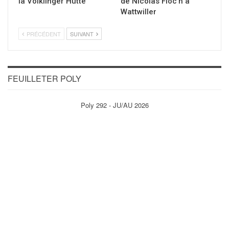
la Völklinger Hütte
de Nicolas Floc’h à
Wattwiller
PRÉCÉDENT
SUIVANT
FEUILLETER POLY
Poly 292 - JU/AU 2026