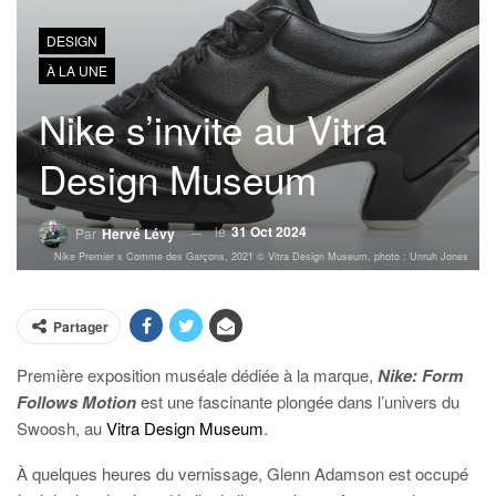
DESIGN
À LA UNE
Nike s’invite au Vitra
Design Museum
le
31 Oct 2024
Par
Hervé Lévy
Nike Premier x Comme des Garçons, 2021 © Vitra Design Museum, photo : Unruh Jones
Partager
Première exposition muséale dédiée à la marque,
Nike: Form
Follows Motion
est une fascinante plongée dans l’univers du
Swoosh, au
Vitra Design Museum
.
À quelques heures du vernissage, Glenn Adamson est occupé