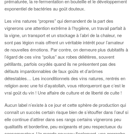
prématurée, la re-fermentation en bouteille et le développement
exponentiel de bactéries au goût douteux.
Les vins natures “propres” qui demandent de la part des
vignerons une attention extrême à l’hygiène, un travail parfait à
la vigne, un transport et un stockage à l’abri de la chaleur, ne
sont pas légion mais offrent un véritable intérêt pour l’amateur
de nouvelles émotions. Par contre, on demeure plus dubitatifs à
l’égard de ces vins “poilus” aux robes délétères, souvent
pétillants, parfois oxydés quand ils ne présentent pas des
défauts impardonnables de faux goûts et d’arômes
détestables… Les inconditionnels des vins natures, rentrés en
religion avec une foi d’ayatollah, vous rétorqueront que c’est le
vrai goût du vin ! Une affaire de culture et de liberté de culte !
Aucun label n’existe à ce jour et cette sphère de production qui
connaît un succès certain risque bien de s’étouffer dans l’œuf si
elle continue d’attirer dans ses rangs certains vignerons peu
qualitatifs et borderline, peu exigeants et peu respectueux du
consommateur. Un monde nouveau finalement, une approche