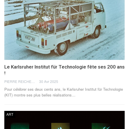
Le Karlsruher Institut für Technologie fête ses 200 ans
!
PIERRE REICHERT
30 Avr 2025
Pour célébrer ses deux cents ans, le Karlsruher Institut für Technologie
(KIT) montre ses plus belles réalisations
…
ART