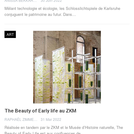
ANISSA BEKKAR
30 Juin 2022
Mêlant technologie et écologie, les Schlosslichtspiele de Karlsruhe
conjuguent le patrimoine au futur.
Dans
…
ART
The Beauty of Early life au ZKM
RAPHAËL ZIMMERMANN
31 Mar 2022
Réalisée en tandem par le ZKM et le Musée d’Histoire naturelle, The
Beauty of Early Life est aux confluences de
…