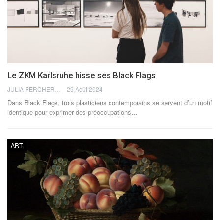
Le ZKM Karlsruhe hisse ses Black Flags
JULIA PERCHERON
29 Août 2024
Dans Black Flags, trois plasticiens contemporains se servent d’un motif
identique pour exprimer des préoccupations
…
ART