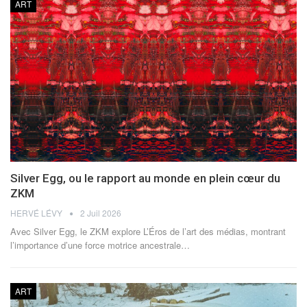
ART
Silver Egg, ou le rapport au monde en plein cœur du
ZKM
HERVÉ LÉVY
2 Juil 2026
Avec Silver Egg, le ZKM explore L’Éros de l’art des médias, montrant
l’importance d’une force motrice ancestrale
…
ART