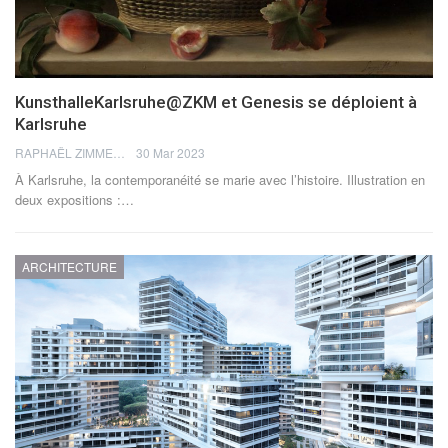
KunsthalleKarlsruhe@ZKM et Genesis se déploient à
Karlsruhe
RAPHAËL ZIMMERMANN
30 Mar 2023
À Karlsruhe, la contemporanéité se marie avec l’histoire. Illustration en
deux expositions :
…
ARCHITECTURE