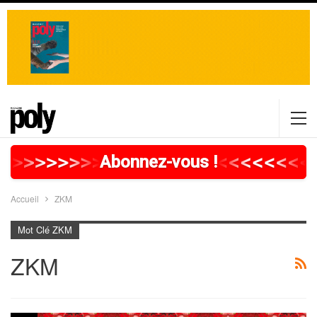
>
>
>
>
>
>
>
>
>
>
>
>
>
>
>
>
>
<
<
<
<
<
<
<
<
<
Abonnez-vous !
Accueil
ZKM
Mot Clé ZKM
ZKM