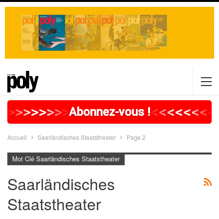
>
>
>
>
>
>
>
>
>
>
>
>
>
>
>
>
>
<
<
<
<
<
<
<
<
Abonnez-vous !
Accueil
Saarländisches Staatstheater
Page 2
Mot Clé Saarländisches Staatstheater
Saarländisches
Staatstheater