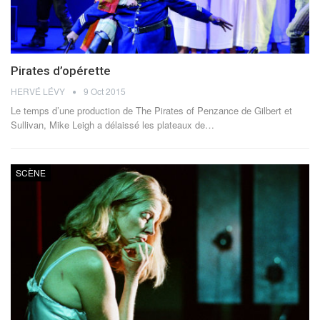
Pirates d’opérette
HERVÉ LÉVY
9 Oct 2015
Le temps d’une production de The Pirates of Penzance de Gilbert et
Sullivan, Mike Leigh a délaissé les plateaux de…
SCÈNE