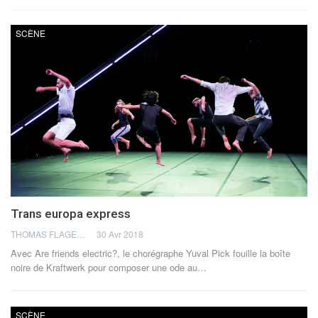
SCÈNE
Trans europa express
THOMAS FLAGEL
30 Avr 2018
Avec Are friends electric?, le chorégraphe Yuval Pick fouille la boîte
noire de Kraftwerk pour composer une ode au…
SCÈNE