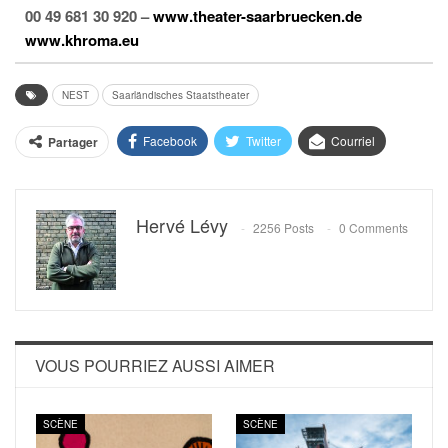
00 49 681 30 920
–
www.theater-saarbruecken.de
www.khroma.eu
NEST
Saarländisches Staatstheater
Facebook
Twitter
Courriel
Partager
Hervé Lévy
2256 Posts
0 Comments
VOUS POURRIEZ AUSSI AIMER
SCÈNE
SCÈNE