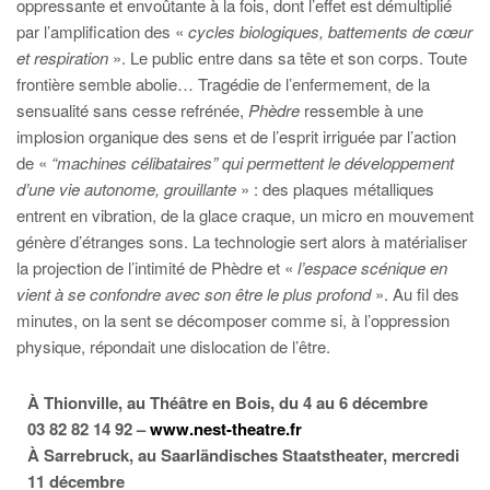
oppressante et envoûtante à la fois, dont l’effet est démultiplié
par l’amplification des «
cycles biologiques, battements de cœur
et respiration
». Le public entre dans sa tête et son corps. Toute
frontière semble abolie… Tragédie de l’enfermement, de la
sensualité sans cesse refrénée,
Phèdre
ressemble à une
implosion organique des sens et de l’esprit irriguée par l’action
de «
“machines célibataires” qui permettent le développement
d’une vie autonome, grouillante
» : des plaques métalliques
entrent en vibration, de la glace craque, un micro en mouvement
génère d’étranges sons. La technologie sert alors à matérialiser
la projection de l’intimité de Phèdre et «
l’espace scénique en
vient à se confondre avec son être le plus profond
». Au fil des
minutes, on la sent se décomposer comme si, à l’oppression
physique, répondait une dislocation de l’être.
À Thionville, au Théâtre en Bois, du 4 au 6 décembre
03 82 82 14 92 –
www.nest-theatre.fr
À Sarrebruck, au Saarländisches Staatstheater, mercredi
11 décembre