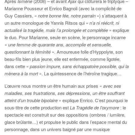
Après
Ismène
(2008) – et avant
Ajax
qui clôturera le triptyque –
Marianne Pousseur et Enrico Bagnoli (avec la complicité de
Guy Cassiers, «
notre bonne fée, notre parrain
») s’attaquent à
un autre monologue de Yannis Ritsos qui «
n’a ni réécrit, ni
actualisé la tragédie, mais l’a prolongée et complétée
» explique
le duo. Pour Marianne, seule en scène, le personnage incarne
«
une femme de quarante ans, accomplie et sensuelle,
questionnant la féminité
». Amoureuse folle d’Hyppolyte, son
beau-fils bien plus jeune, elle est enfermée, comme ligotée,
dans cette «
passion impure, sans échappatoire possible, qui la
mènera à la mort
». La quintessence de l’héroïne tragique…
L’œuvre nous montre un être humain aux prises
« avec ses
maladies, ses frustrations, ses dépressions, un être souffrant
atteint d’un trouble bipolaire
» explique Enrico. C’est pourquoi le
sous-titre de cette production est
La Tragédie de l’oxymore
: le
spectacle est construit sur des oppositions (ombres / lumière,
glace brûlante…) et propulse le public dans l’espace mental du
personnage, dans un univers baigné par une musique