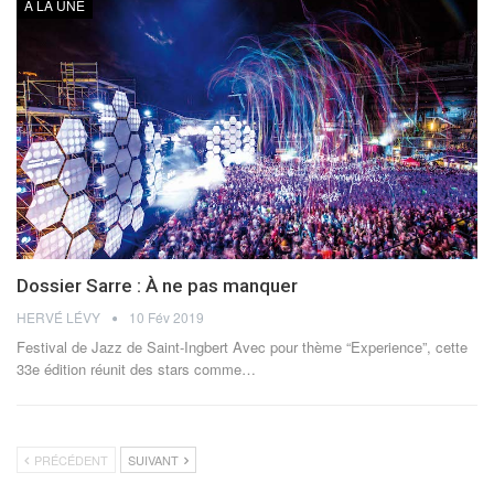
À LA UNE
Dossier Sarre : À ne pas manquer
HERVÉ LÉVY
10 Fév 2019
Festival de Jazz de Saint-Ingbert Avec pour thème “Experience”, cette
33e édition réunit des stars comme…
PRÉCÉDENT
SUIVANT