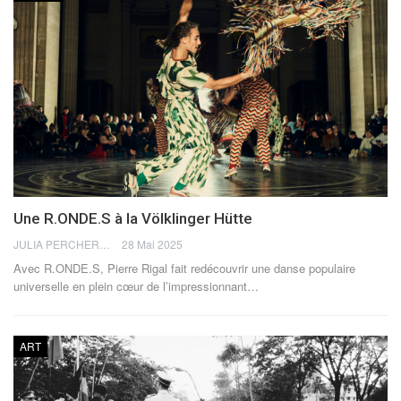
Une R.ONDE.S à la Völklinger Hütte
JULIA PERCHERON
28 Mai 2025
Avec R.ONDE.S, Pierre Rigal fait redécouvrir une danse populaire
universelle en plein cœur de l’impressionnant
…
ART