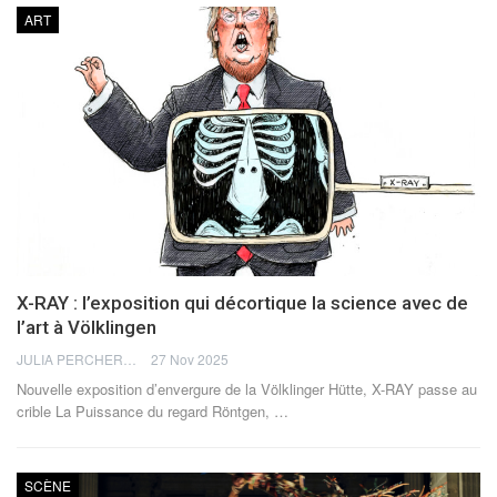
ART
X-RAY : l’exposition qui décortique la science avec de
l’art à Völklingen
JULIA PERCHERON
27 Nov 2025
Nouvelle exposition d’envergure de la Völklinger Hütte, X-RAY passe au
crible La Puissance du regard Röntgen,
…
SCÈNE