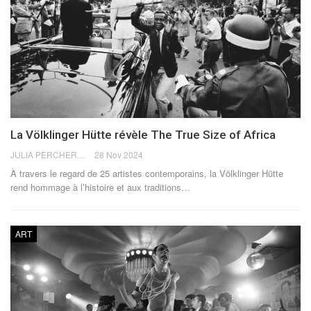
La Völklinger Hütte révèle The True Size of Africa
JULIA PERCHERON
28 Nov 2024
À travers le regard de 25 artistes contemporains, la Völklinger Hütte
rend hommage à l’histoire et aux traditions…
ART