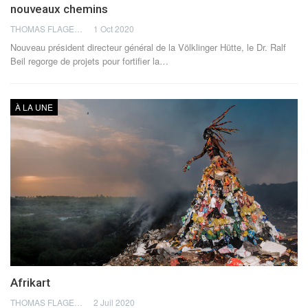
nouveaux chemins
THOMAS FLAGEL
1 Oct 2020
Nouveau président directeur général de la Völklinger Hütte, le Dr. Ralf
Beil regorge de projets pour fortifier la…
À LA UNE
Afrikart
THOMAS FLAGEL
2 Juil 2020