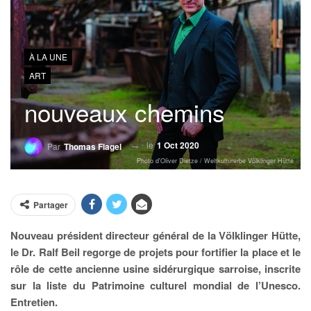
À LA UNE
ART
nouveaux chemins
le
1 Oct 2020
Par
Thomas Flagel
Photo d'Oliver Dietze / Weltkulturerbe Völklinger Hütte
Partager
Nouveau président directeur général de la Völklinger Hütte,
le Dr. Ralf Beil regorge de projets pour fortifier la place et le
rôle de cette ancienne usine sidérurgique sarroise, inscrite
sur la liste du Patrimoine culturel mondial de l’Unesco.
Entretien.